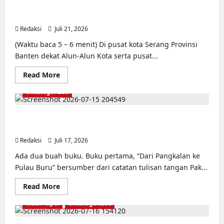
di
TAPOL 65 PAHLAWAN YANG DIHINAKAN DI BALIK
Banten:
ARSITEKTUR GOR MAULANA YUSUF SERANG, BANTEN
Dari
Jalan
Redaksi
Juli 21, 2026
0
Lintas
Kabupaten,
(Waktu baca 5 – 6 menit) Di pusat kota Serang Provinsi
Irigasi
Cirata,
Banten dekat Alun-Alun Kota serta pusat...
GOR
Maulana
Yusuf
Read
Read More
Serang,
more
Kawasan
about
Uncategorized
Wisata
TAPOL
Karang
65
Bolong
PAHLAWAN
Hingga
YANG
Dari Pangkalan Ke Pulau Buru – Catatan Surahmad dan
Proyek
DIHINAKAN
Mencari Kebenaran – Catatan Penelitian YPKP 1965 Pati
Sawah
DI
Luhur
BALIK
Redaksi
Juli 17, 2026
0
ARSITEKTUR
GOR
Ada dua buah buku. Buku pertama, “Dari Pangkalan ke
MAULANA
YUSUF
Pulau Buru” bersumber dari catatan tulisan tangan Pak...
SERANG,
BANTEN
Read
Read More
more
about
Kisah Tapol
Uncategorized
Dari
Pangkalan
Ke