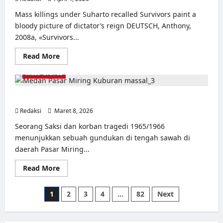
Blitar
Selatan
Mass killings under Suharto recalled Survivors paint a
bloody picture of dictator’s reign DEUTSCH, Anthony,
2008a, «Survivors...
Read
Read More
more
about
Mass-Graves
Markus
Talam
Dari
Blitar
Kuburan Massal Pasar Miring Sumatera Utara
Selatan:
Redaksi
Maret 8, 2026
Ia
0
telah
memaafkan
Seorang Saksi dan korban tragedi 1965/1966
perbuatan
menunjukkan sebuah gundukan di tengah sawah di
eksekutor
yang
daerah Pasar Miring...
menumpas
kerabat
dan
Read
Read More
temannya
more
dan
about
berpesan
Kuburan
Paginasi
1
2
3
4
…
82
Next
pada
Massal
anaknya
Pasar
pos
untuk
Miring
tidak
Sumatera
mewarisi