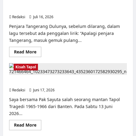
Pulau
Kisah Siksa, Kerja Paksa dan Lagu Cinta Tapol 65 dari
Buru
Penjara (Rumah Tahanan Chusus) Tangerang
–
Catatan
Redaksi
Juli 16, 2026
0
Surahmad
dan
Penjara Tangerang Dulunya, sebelum dilarang, dalam
Mencari
Kebenaran
lagu tersebut ada penggalan lirik: “Apalagi penjara
–
Tangerang, masuk gemuk pulang...
Catatan
Penelitian
YPKP
Read
Read More
1965
more
Pati
about
Kisah
Kisah Tapol
Siksa,
Kerja
Paksa
dan
Pelabuhan Karang Hantu Serang Banten
Lagu
Cinta
Redaksi
Juni 17, 2026
0
Tapol
65
Saya bersama Pak Sayuta salah seorang mantan Tapol
dari
Tragedi 1965-1966 dari Banten. Pada Sabtu 13 Juni
Penjara
(Rumah
2026...
Tahanan
Chusus)
Tangerang
Read
Read More
more
about
Kisah Tapol
Perpustakaan online