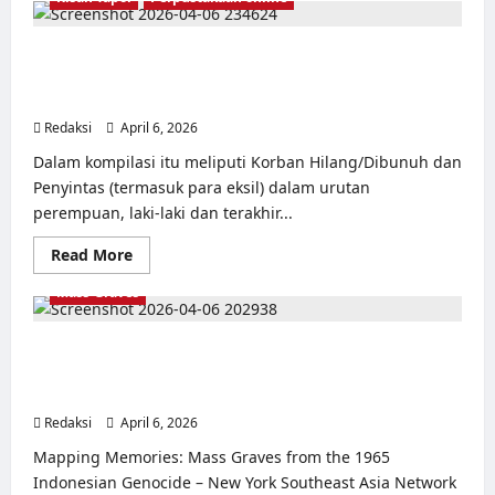
Pelabuhan
Karang
Hantu
Serang
Bukan Cuma Angka, Mereka Bernama dan Sepenuhnya
Banten
Manusia: Kompilasi Kisah Hidup 260 Korban dan
Penyintas ’65
Redaksi
April 6, 2026
0
Dalam kompilasi itu meliputi Korban Hilang/Dibunuh dan
Penyintas (termasuk para eksil) dalam urutan
perempuan, laki-laki dan terakhir...
Read
Read More
more
about
Mass-Graves
Bukan
Cuma
Angka,
Mereka
Memetakan Ingatan: Kuburan Massal Genosida 1965-
Bernama
1966 bersama Bedjo Untung (YPKP 1965) dan Aldo W.
dan
Sepenuhnya
Foe (CRIM) – Diskusi New York Southeast Asia Network.
Manusia:
Redaksi
April 6, 2026
Kompilasi
0
Kisah
Hidup
Mapping Memories: Mass Graves from the 1965
260
Indonesian Genocide – New York Southeast Asia Network
Korban