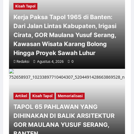
Kisah Tapol
Kerja Paksa Tapol 1965 di Banten:
Dari Jalan Lintas Kabupaten, Irigasi
Cirata, GOR Maulana Yusuf Serang,
Kawasan Wisata Karang Bolong
Hingga Proyek Sawah Luhur
Redaksi
Agustus 4, 2026
0
Artikel
Kisah Tapol
Memorialisasi
TAPOL 65 PAHLAWAN YANG
DIHINAKAN DI BALIK ARSITEKTUR
GOR MAULANA YUSUF SERANG,
BANTEN