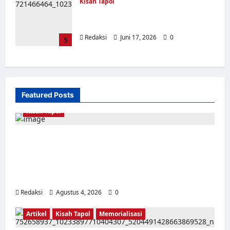
Kisah Tapol
Pelabuhan Karang Hantu Serang
Banten
Redaksi
Juni 17, 2026
0
5
Featured Posts
Kisah Tapol
Kerja Paksa Tapol 1965 di Banten: Dari Jalan
Lintas Kabupaten, Irigasi Cirata, GOR
Maulana Yusuf Serang, Kawasan Wisata
Karang Bolong Hingga Proyek Sawah Luhur
Redaksi
Agustus 4, 2026
0
Artikel
Kisah Tapol
Memorialisasi