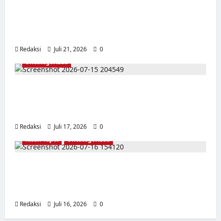
TAPOL 65 PAHLAWAN YANG DIHINAKAN DI
BALIK ARSITEKTUR GOR MAULANA YUSUF
SERANG, BANTEN
Redaksi
Juli 21, 2026
0
Uncategorized
Dari Pangkalan Ke Pulau Buru – Catatan
Surahmad dan Mencari Kebenaran – Catatan
Penelitian YPKP 1965 Pati
Redaksi
Juli 17, 2026
0
Kisah Tapol
Uncategorized
Kisah Siksa, Kerja Paksa dan Lagu Cinta
Tapol 65 dari Penjara (Rumah Tahanan
Chusus) Tangerang
Redaksi
Juli 16, 2026
0