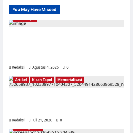
Utara
dendam
You May Have Missed
Kisah Tapol
Kerja Paksa Tapol 1965 di Banten: Dari Jalan
Lintas Kabupaten, Irigasi Cirata, GOR
Maulana Yusuf Serang, Kawasan Wisata
Karang Bolong Hingga Proyek Sawah Luhur
Redaksi
Agustus 4, 2026
0
Artikel
Kisah Tapol
Memorialisasi
TAPOL 65 PAHLAWAN YANG DIHINAKAN DI
BALIK ARSITEKTUR GOR MAULANA YUSUF
SERANG, BANTEN
Redaksi
Juli 21, 2026
0
Uncategorized