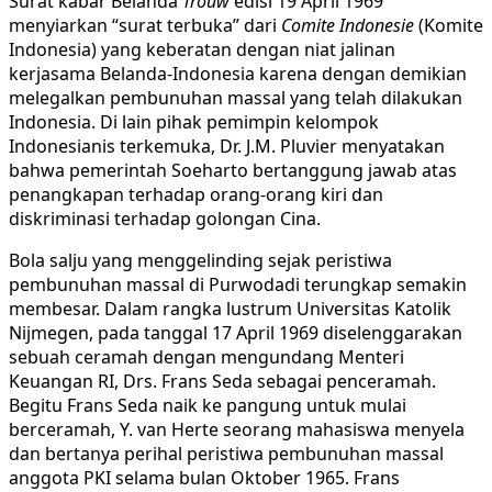
Surat kabar Belanda
Trouw
edisi 19 April 1969
menyiarkan “surat terbuka” dari
Comite Indonesie
(Komite
Indonesia) yang keberatan dengan niat jalinan
kerjasama Belanda-Indonesia karena dengan demikian
melegalkan pembunuhan massal yang telah dilakukan
Indonesia. Di lain pihak pemimpin kelompok
Indonesianis terkemuka, Dr. J.M. Pluvier menyatakan
bahwa pemerintah Soeharto bertanggung jawab atas
penangkapan terhadap orang-orang kiri dan
diskriminasi terhadap golongan Cina.
Bola salju yang menggelinding sejak peristiwa
pembunuhan massal di Purwodadi terungkap semakin
membesar. Dalam rangka lustrum Universitas Katolik
Nijmegen, pada tanggal 17 April 1969 diselenggarakan
sebuah ceramah dengan mengundang Menteri
Keuangan RI, Drs. Frans Seda sebagai penceramah.
Begitu Frans Seda naik ke pangung untuk mulai
berceramah, Y. van Herte seorang mahasiswa menyela
dan bertanya perihal peristiwa pembunuhan massal
anggota PKI selama bulan Oktober 1965. Frans