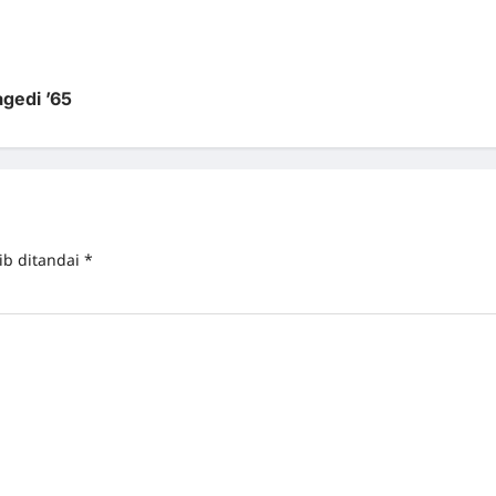
agedi ’65
ib ditandai
*