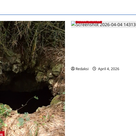
Mass-Graves
Markus Talam Dari Blitar Selatan
memaafkan perbuatan eksekut
menumpas kerabat dan temann
berpesan pada anaknya untuk t
mewarisi dendam
Redaksi
April 4, 2026
0
es