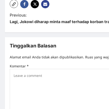
P
Previous:
Lagi, Jokowi diharap minta maaf terhadap korban tr
o
s
t
Tinggalkan Balasan
n
Alamat email Anda tidak akan dipublikasikan.
Ruas yang waj
a
Komentar
*
v
i
g
a
t