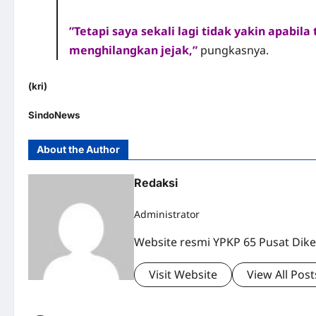
‎”Tetapi saya sekali lagi tidak yakin apab
menghilangkan jejak,”
pungkasnya.
(kri)
SindoNews
About the Author
Redaksi
Administrator
Website resmi YPKP 65 Pusat Dike
Visit Website
View All Post