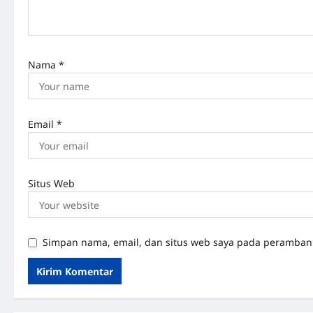
i
o
n
Nama
*
Email
*
Situs Web
Simpan nama, email, dan situs web saya pada peramban 