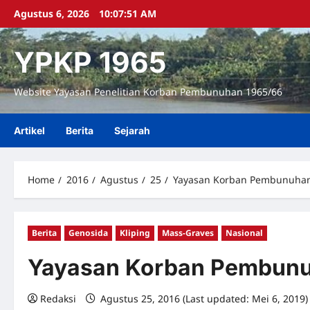
Skip
Agustus 6, 2026
10:07:52 AM
to
content
YPKP 1965
Website Yayasan Penelitian Korban Pembunuhan 1965/66
Artikel
Berita
Sejarah
Home
2016
Agustus
25
Yayasan Korban Pembunuhan 
Berita
Genosida
Kliping
Mass-Graves
Nasional
Yayasan Korban Pembunuh
Redaksi
Agustus 25, 2016 (Last updated: Mei 6, 2019