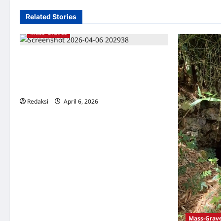
Related Stories
Mass-Graves
Memetakan Ingatan: Kuburan Massal
Genosida 1965-1966 bersama Bedjo Untung
(YPKP 1965) dan Aldo W. Foe (CRIM) –
Diskusi New York Southeast Asia Network.
Redaksi
April 6, 2026
0
Mass-Grav