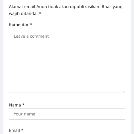
Alamat email Anda tidak akan dipublikasikan.
Ruas yang
i
wajib ditandai
*
g
Komentar
*
a
t
i
o
n
Nama
*
Email
*