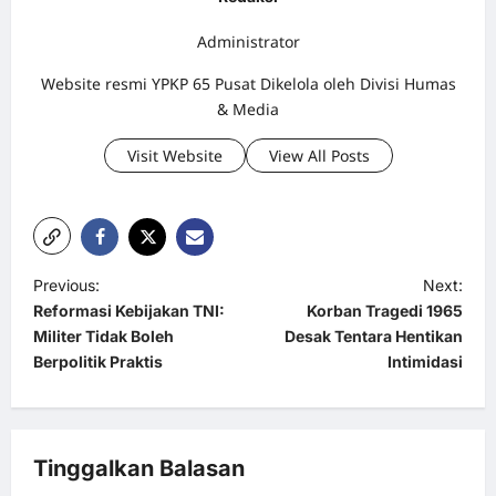
Administrator
Website resmi YPKP 65 Pusat Dikelola oleh Divisi Humas
& Media
Visit Website
View All Posts
P
Previous:
Next:
Reformasi Kebijakan TNI:
Korban Tragedi 1965
o
Militer Tidak Boleh
Desak Tentara Hentikan
s
Berpolitik Praktis
Intimidasi
t
n
a
Tinggalkan Balasan
v