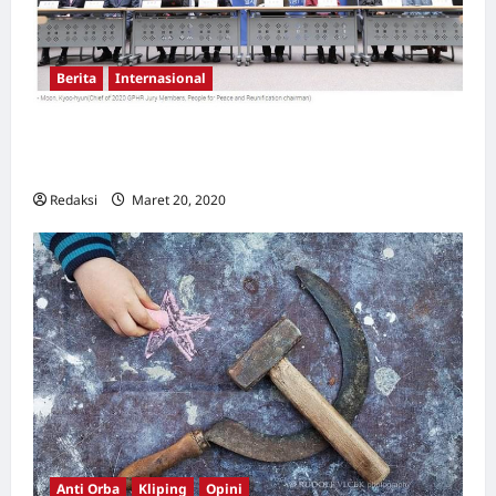
Berita
Internasional
Bedjo Untung Terpilih Sebagai Pemenang
Gwangju 2020 untuk HAM
Redaksi
Maret 20, 2020
0
Anti Orba
Kliping
Opini