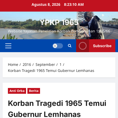
Skip
Agustus 8, 2026
8:23:11 AM
to
content
YPKP 1965
Website Yayasan Penelitian Korban Pembunuhan 1965/66
Subscribe
Primary
Menu
Home
2016
September
1
Korban Tragedi 1965 Temui Gubernur Lemhanas
Anti Orba
Berita
Korban Tragedi 1965 Temui
Gubernur Lemhanas