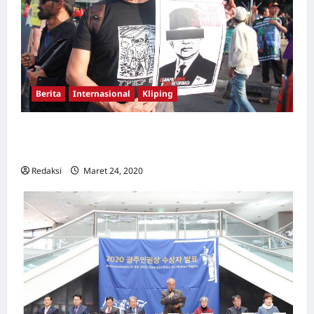
Berita
Internasional
Kliping
Korban pembersihan anti-komunis Indonesia
memenangkan Hadiah Gwangju
Redaksi
Maret 24, 2020
0