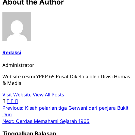
About the Author
Redaksi
Administrator
Website resmi YPKP 65 Pusat Dikelola oleh Divisi Humas
& Media
Visit Website
View All Posts
Post
Previous:
Kisah pelarian tiga Gerwani dari penjara Bukit
Duri
navigation
Next:
Cerdas Memahami Sejarah 1965
Tinggalkan Balasan