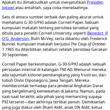
Apakah itu dimaksudkan untuk menjatuhkan
Presiden
Jokowi
atau entahlah, saya coba menelaahnya.
Satu di antara sumber terbaik dan paling akurat untuk
memahami G-30-S/PKI adalah Cornell Paper. Sebuah
kumpulan makalah tentang peristiwa tersebut yang
ditulis para peneliti Cornell University, seperti
Benedict R
O’G Anderson,
Ruth McVey, serta dibantu oleh Frederick
Bunnel. Kumpulan makalah berjudul
The Coup of October
1 1965
itu diterbitkan setahun setelah peristiwa Gerakan
30 September.
Cornell Paper berkesimpulan, G-30-S/PKI adalah sebuah
persoalan internal di kalangan TNI AD. Menurut mereka,
ada sejumlah kolonel pembangkang yang frustrasi, dari
tubuh Divisi Diponegoro, Jawa Tengah. Mereka
memberontak terhadap para jenderal Angkatan Darat
yang bergelimang kemewahan di Jakarta. Namun, pada
saat-saat terakhir, ada pihak yang memancing supaya
PKI terseret—dan akhirnya terlibat penuh. Demikianlah
yang juga diakui oleh Ilham Aidit, anak DN Aidit, ketua