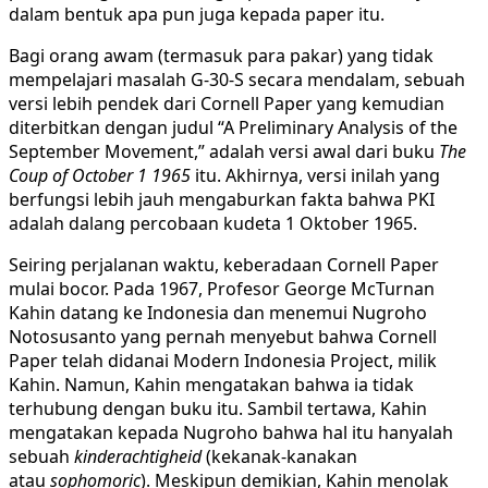
dalam bentuk apa pun juga kepada paper itu.
Bagi orang awam (termasuk para pakar) yang tidak
mempelajari masalah G-30-S secara mendalam, sebuah
versi lebih pendek dari Cornell Paper yang kemudian
diterbitkan dengan judul “A Preliminary Analysis of the
September Movement,” adalah versi awal dari buku
The
Coup of October 1 1965
itu. Akhirnya, versi inilah yang
berfungsi lebih jauh mengaburkan fakta bahwa PKI
adalah dalang percobaan kudeta 1 Oktober 1965.
Seiring perjalanan waktu, keberadaan Cornell Paper
mulai bocor. Pada 1967, Profesor George McTurnan
Kahin datang ke Indonesia dan menemui Nugroho
Notosusanto yang pernah menyebut bahwa Cornell
Paper telah didanai Modern Indonesia Project, milik
Kahin. Namun, Kahin mengatakan bahwa ia tidak
terhubung dengan buku itu. Sambil tertawa, Kahin
mengatakan kepada Nugroho bahwa hal itu hanyalah
sebuah
kinderachtigheid
(kekanak-kanakan
atau
sophomoric
). Meskipun demikian, Kahin menolak