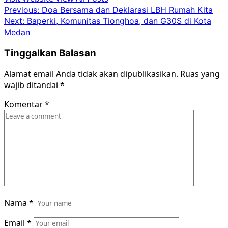
Post
Previous:
Doa Bersama dan Deklarasi LBH Rumah Kita
Next:
Baperki, Komunitas Tionghoa, dan G30S di Kota
navigation
Medan
Tinggalkan Balasan
Alamat email Anda tidak akan dipublikasikan.
Ruas yang
wajib ditandai
*
Komentar
*
Nama
*
Email
*