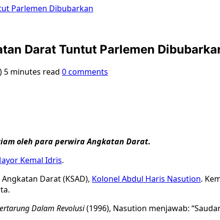
ntut Parlemen Dibubarkan
atan Darat Tuntut Parlemen Dibubarka
7)
5 minutes read
0 comments
riam oleh para perwira Angkatan Darat.
ayor Kemal Idris
.
f Angkatan Darat (KSAD),
Kolonel Abdul Haris Nasution
. Ke
ta.
Bertarung Dalam Revolusi
(1996), Nasution menjawab: “Saudara