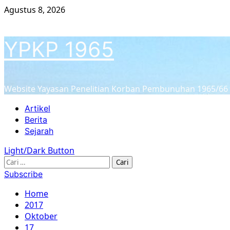
Skip
Agustus 8, 2026
to
content
YPKP 1965
Website Yayasan Penelitian Korban Pembunuhan 1965/66
Primary
Artikel
Menu
Berita
Sejarah
Light/Dark Button
Cari
untuk:
Subscribe
Home
2017
Oktober
17