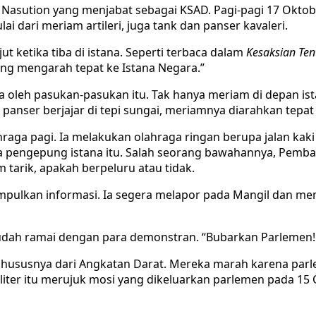
h Nasution yang menjabat sebagai KSAD. Pagi-pagi 17 Okto
ulai dari meriam artileri, juga tank dan panser kavaleri.
ut ketika tiba di istana. Seperti terbaca dalam
Kesaksian Te
ng mengarah tepat ke Istana Negara.”
 oleh pasukan-pasukan itu. Tak hanya meriam di depan ista
 panser berjajar di tepi sungai, meriamnya diarahkan tepat 
aga pagi. Ia melakukan olahraga ringan berupa jalan kaki
ja pengepung istana itu. Salah seorang bawahannya, Pemba
 tarik, apakah berpeluru atau tidak.
ulkan informasi. Ia segera melapor pada Mangil dan mema
 sudah ramai dengan para demonstran. “Bubarkan Parlemen!
khususnya dari Angkatan Darat. Mereka marah karena par
iter itu merujuk mosi yang dikeluarkan parlemen pada 15 