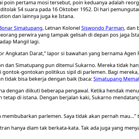
agai poin pertama mosi tersebut, poin keduanya adalah reo
ditolak 54 suara pada 16 Oktober 1952. Di hari pemungutan
ion dan lainnya juga ke Istana.
 Bonar Simatupang
, Letnan Kolonel
Siswondo Parman
, dan 
 seorang perwira yang tampak gelisah di depan pos jaga 
adap Mangil lagi.
r Angkatan Darat,” lapor si bawahan yang bernama Agen Po
on dan Simatupang pun ditemui Sukarno. Mereka tidak ha
 gontok-gontokan politikus sipil di parlemen. Bagi mereka
 tidak bisa bekerja dengan baik (baca:
Simatupang Memat
tana dengan diikuti beberapa pengawal. Ketika hendak me
n tetap di istana. Dengan berjalan kaki, Sukarno mendat
ya membubarkan parlemen. Saya tidak akan pernah mau…” 
tran hanya diam tak berkata-kata. Tak ada juga yang meny