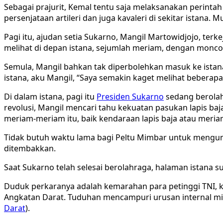
Sebagai prajurit, Kemal tentu saja melaksanakan perinta
persenjataan artileri dan juga kavaleri di sekitar istana. M
Pagi itu, ajudan setia Sukarno, Mangil Martowidjojo, terkej
melihat di depan istana, sejumlah meriam, dengan monco
Semula, Mangil bahkan tak diperbolehkan masuk ke istana
istana, aku Mangil, “Saya semakin kaget melihat beberapa
Di dalam istana, pagi itu
Presiden Sukarno
sedang berolahr
revolusi, Mangil mencari tahu kekuatan pasukan lapis ba
meriam-meriam itu, baik kendaraan lapis baja atau meriam
Tidak butuh waktu lama bagi Peltu Mimbar untuk mengump
ditembakkan.
Saat Sukarno telah selesai berolahraga, halaman istana
Duduk perkaranya adalah kemarahan para petinggi TNI, 
Angkatan Darat. Tuduhan mencampuri urusan internal mil
Darat
).