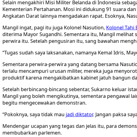
Selain mengakhiri Misi Militer Belanda di Indonesia seb
Kementerian Pertahanan. Mosi ini didukung 91 suara dan 
Angkatan Darat lainnya mengadakan rapat. Esoknya, Nasut
Mangil ingat, pagi itu juga Kolonel Nasution,
Kolonel Tahi
diterima Mayor Sugandhi. Sementara itu, Mangil melihat
perwira itu. Setelah pengusiran itu, sang bawahan mengh
“Tugas sudah saya laksanakan, namanya Kemal Idris, Mayo
Sementara perwira-perwira yang datang bersama Nasuti
terlalu mencampuri urusan militer, mereka juga menyoroti
produktif karena mengakibatkan kabinet jatuh bangun dan
Setelah berbincang-bincang sebentar, Sukarno keluar is
Mangil yang boleh mengikutinya, sementara pengawal lai
begitu mengecewakan demonstran.
“Pokoknya, saya tidak mau
jadi diktator
. Jangan paksa sa
Mendengar ucapan yang tegas dan jelas itu, para demons
membubarkan parlemen.