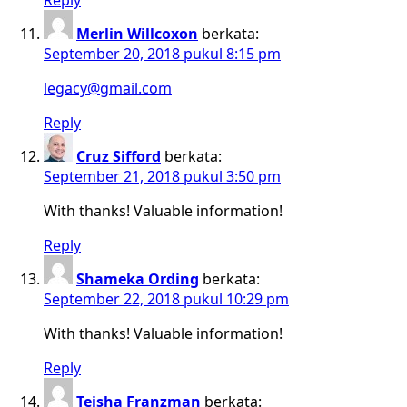
Merlin Willcoxon
berkata:
September 20, 2018 pukul 8:15 pm
legacy@gmail.com
Reply
Cruz Sifford
berkata:
September 21, 2018 pukul 3:50 pm
With thanks! Valuable information!
Reply
Shameka Ording
berkata:
September 22, 2018 pukul 10:29 pm
With thanks! Valuable information!
Reply
Teisha Franzman
berkata: