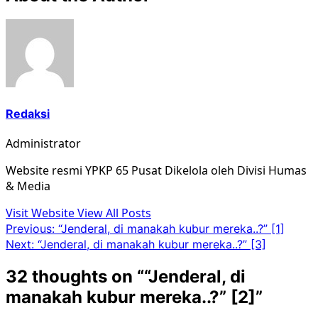
Redaksi
Administrator
Website resmi YPKP 65 Pusat Dikelola oleh Divisi Humas
& Media
Visit Website
View All Posts
Post
Previous:
“Jenderal, di manakah kubur mereka..?” [1]
Next:
“Jenderal, di manakah kubur mereka..?” [3]
navigation
32 thoughts on “
“Jenderal, di
manakah kubur mereka..?” [2]
”