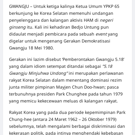
GWANGJU – Untuk ketiga kalinya Ketua Umum YPKP 65
berkunjung ke Korea Selatan memenuhi undangan
penyelenggara dan kalangan aktivis HAM di
negeri
ginseng
itu. Kali ini kehadiran Bedjo Untung pun
didaulat menjadi pembicara pada sebuah
event
yang
digelar untuk mengenang Gerakan Demokratisasi
Gwangju 18 Mei 1980.
Gerakan ini lazim disebut ‘Pemberontakan Gwangju 5.18’
yang dalam idiom setempat ditandai sebagai
”5.18
Gwangju Minjuhwa Undong”
ini merupakan perlawanan
rakyat Korea Selatan dalam menentang dominasi rezim
junta militer pimpinan Mayjen Chun Doo-hwan; pasca
terbunuhnya presiden Park Chunghee pada tahun 1979
yang memicu kekecewaan meluas di kalangan rakyat.
Rakyat Korea yang pada dua periode kepemimpinan Park
Chung-hee (antara 24 Maret 1962 – 26 Oktober 1979)
sebelumnya, telah mengalami berbagai diskriminasi dan
kekerasan politik, pada intinya menghendaki kebebasan