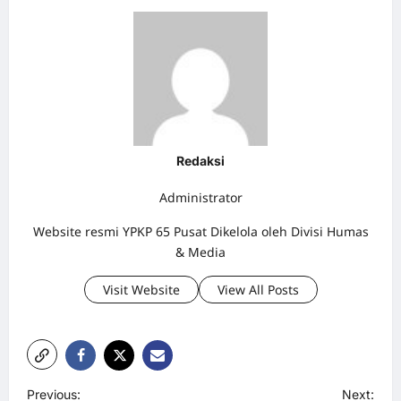
Redaksi
Administrator
Website resmi YPKP 65 Pusat Dikelola oleh Divisi Humas
& Media
Visit Website
View All Posts
P
Previous:
Next: