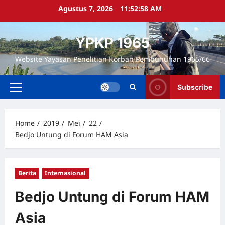
Skip
Agustus 7, 2026
11:52:59 AM
to
content
YPKP 1965
Website Yayasan Penelitian Korban Pembunuhan 1965/66
Subscribe
Primary
Menu
Home
2019
Mei
22
Bedjo Untung di Forum HAM Asia
Berita
Internasional
Bedjo Untung di Forum HAM
Asia