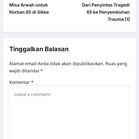
Misa Arwah untuk
Dari Penyintas Tragedi
o
Korban 65 di Sikka
65 ke Penyembuhan
s
Trauma [1]
t
n
a
Tinggalkan Balasan
v
Alamat email Anda tidak akan dipublikasikan.
Ruas yang
i
wajib ditandai
*
g
Komentar
*
a
t
i
o
n