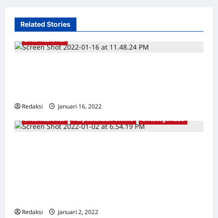
Related Stories
Internasional
Belajar dari Perjuangan dan Proses
Perdamaian di Jeju Korea [April 3 Jeju
Uprising and Massacre — 70 Years Later]
Redaksi
Januari 16, 2022
0
Internasional
Perpustakaan online
Uncategorized
Pembantaian di Indonesia (Genosida 1965-
1966) : Peran Perang Propaganda Rahasia
Inggris *’Survivor’ 1965 di Indonesia
mendesak Pemerintah Inggris untuk
meminta maaf
Redaksi
Januari 2, 2022
0