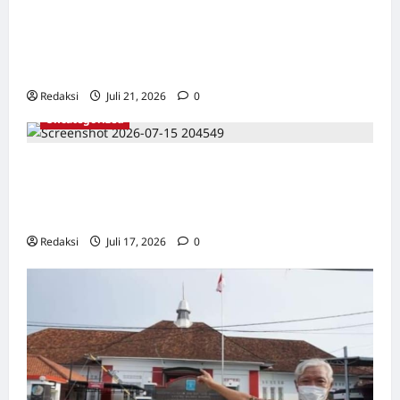
TAPOL 65 PAHLAWAN YANG DIHINAKAN DI
BALIK ARSITEKTUR GOR MAULANA YUSUF
SERANG, BANTEN
Redaksi
Juli 21, 2026
0
Uncategorized
Dari Pangkalan Ke Pulau Buru – Catatan
Surahmad dan Mencari Kebenaran – Catatan
Penelitian YPKP 1965 Pati
Redaksi
Juli 17, 2026
0