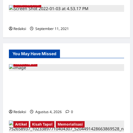
Internasional
INTERNASIONAL
Redaksi
September 11, 2021
0
You May Have Missed
Kisah Tapol
Kerja Paksa Tapol 1965 di Banten: Dari Jalan
Lintas Kabupaten, Irigasi Cirata, GOR
Maulana Yusuf Serang, Kawasan Wisata
Karang Bolong Hingga Proyek Sawah Luhur
Redaksi
Agustus 4, 2026
0
Artikel
Kisah Tapol
Memorialisasi