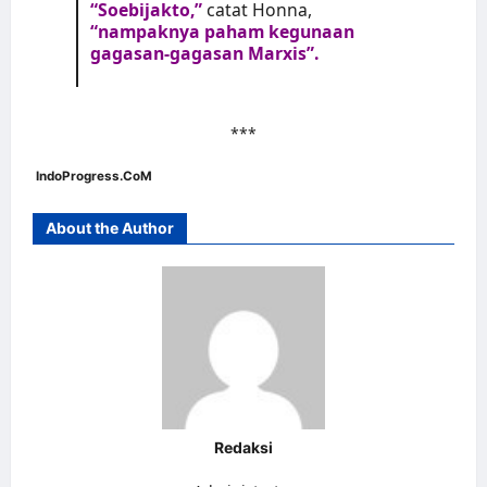
“Soebijakto,”
catat Honna,
“nampaknya paham kegunaan
gagasan-gagasan Marxis”.
***
IndoProgress.CoM
About the Author
Redaksi