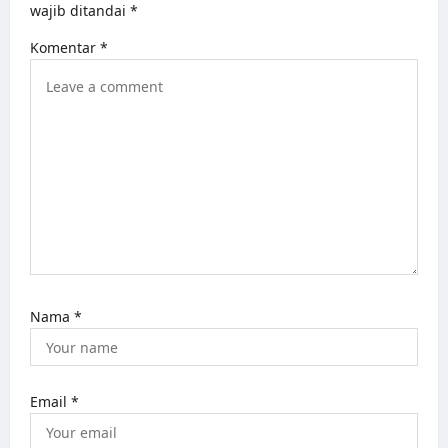
wajib ditandai
*
g
Komentar
*
a
t
i
o
n
Nama
*
Email
*