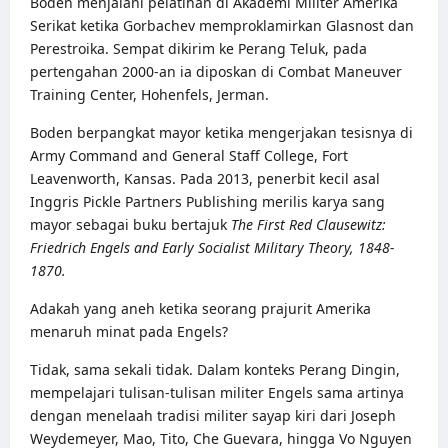
Boden menjalani pelatihan di Akademi Militer Amerika
Serikat ketika Gorbachev memproklamirkan Glasnost dan
Perestroika. Sempat dikirim ke Perang Teluk, pada
pertengahan 2000-an ia diposkan di Combat Maneuver
Training Center, Hohenfels, Jerman.
Boden berpangkat mayor ketika mengerjakan tesisnya di
Army Command and General Staff College, Fort
Leavenworth, Kansas. Pada 2013, penerbit kecil asal
Inggris Pickle Partners Publishing merilis karya sang
mayor sebagai buku bertajuk
The First Red Clausewitz:
Friedrich Engels and Early Socialist Military Theory, 1848-
1870.
Adakah yang aneh ketika seorang prajurit Amerika
menaruh minat pada Engels?
Tidak, sama sekali tidak. Dalam konteks Perang Dingin,
mempelajari tulisan-tulisan militer Engels sama artinya
dengan menelaah tradisi militer sayap kiri dari Joseph
Weydemeyer, Mao, Tito, Che Guevara, hingga Vo Nguyen