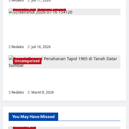
Redaksi
Juli 17, 2026
0
Kisah Tapol
Uncategorized
Kisah Siksa, Kerja Paksa dan Lagu Cinta
Tapol 65 dari Penjara (Rumah Tahanan
Chusus) Tangerang
Redaksi
Juli 16, 2026
0
Uncategorized
Tempat Penahanan Tahanan Politik Tragedi
1965/1966 di Tanah Datar Sumatera Barat
Redaksi
Maret 8, 2026
0
You May Have Missed
Kisah Tapol