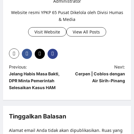
Administrator
Website resmi YPKP 65 Pusat Dikelola oleh Divisi Humas
& Media
Visit Website
View All Posts
P
Previous:
Next:
Jelang Habis Masa Bakti,
Cerpen | Coblos dengan
o
DPR Minta Pemerintah
Air Sirih-Pinang
s
Selesaikan Kasus HAM
t
n
a
Tinggalkan Balasan
v
Alamat email Anda tidak akan dipublikasikan.
Ruas yang
i