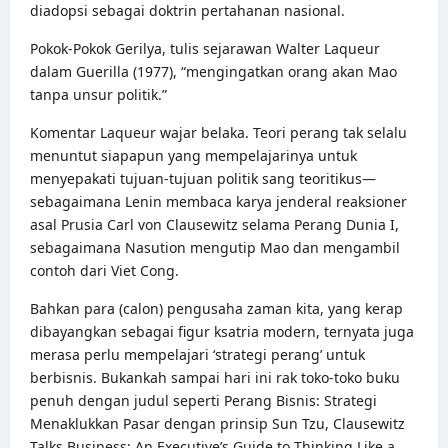
diadopsi sebagai
doktrin pertahanan nasional
.
Pokok-Pokok Gerilya, tulis sejarawan Walter Laqueur
dalam Guerilla (1977), “mengingatkan orang akan Mao
tanpa unsur politik.”
Komentar Laqueur wajar belaka. Teori perang tak selalu
menuntut siapapun yang mempelajarinya untuk
menyepakati tujuan-tujuan politik sang teoritikus—
sebagaimana Lenin membaca karya jenderal reaksioner
asal Prusia Carl von Clausewitz selama Perang Dunia I,
sebagaimana Nasution mengutip Mao dan mengambil
contoh dari Viet Cong.
Bahkan para (calon) pengusaha zaman kita, yang kerap
dibayangkan sebagai figur ksatria modern, ternyata juga
merasa perlu mempelajari ‘strategi perang’ untuk
berbisnis. Bukankah sampai hari ini rak toko-toko buku
penuh dengan judul seperti Perang Bisnis: Strategi
Menaklukkan Pasar dengan prinsip Sun Tzu, Clausewitz
Talks Business: An Executive’s Guide to Thinking Like a