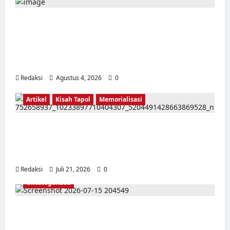
Kerja Paksa Tapol 1965 di Banten: Dari Jalan
Lintas Kabupaten, Irigasi Cirata, GOR
Maulana Yusuf Serang, Kawasan Wisata
Karang Bolong Hingga Proyek Sawah Luhur
Redaksi
Agustus 4, 2026
0
Artikel
Kisah Tapol
Memorialisasi
TAPOL 65 PAHLAWAN YANG DIHINAKAN DI
BALIK ARSITEKTUR GOR MAULANA YUSUF
SERANG, BANTEN
Redaksi
Juli 21, 2026
0
Uncategorized
Dari Pangkalan Ke Pulau Buru – Catatan
Surahmad dan Mencari Kebenaran – Catatan