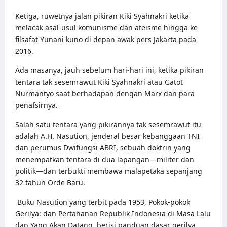
Ketiga, ruwetnya jalan pikiran
Kiki Syahnakri
ketika
melacak asal-usul komunisme dan ateisme hingga ke
filsafat Yunani kuno di depan awak pers Jakarta pada
2016.
Ada masanya, jauh sebelum hari-hari ini, ketika pikiran
tentara tak sesemrawut Kiki Syahnakri atau
Gatot
Nurmantyo
saat berhadapan dengan Marx dan para
penafsirnya.
Salah satu tentara yang pikirannya tak sesemrawut itu
adalah A.H. Nasution, jenderal besar kebanggaan TNI
dan perumus Dwifungsi ABRI, sebuah doktrin yang
menempatkan tentara di dua lapangan—militer dan
politik—dan terbukti membawa malapetaka sepanjang
32 tahun Orde Baru.
Buku Nasution yang terbit pada 1953, Pokok-pokok
Gerilya: dan Pertahanan Republik Indonesia di Masa Lalu
dan Yang Akan Datang, berisi panduan dasar gerilya