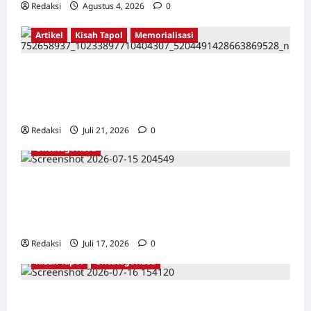
Redaksi
Agustus 4, 2026
0
Artikel
Kisah Tapol
Memorialisasi
TAPOL 65 PAHLAWAN YANG DIHINAKAN DI
BALIK ARSITEKTUR GOR MAULANA YUSUF
SERANG, BANTEN
Redaksi
Juli 21, 2026
0
Uncategorized
Dari Pangkalan Ke Pulau Buru – Catatan
Surahmad dan Mencari Kebenaran – Catatan
Penelitian YPKP 1965 Pati
Redaksi
Juli 17, 2026
0
Kisah Tapol
Uncategorized
Kisah Siksa, Kerja Paksa dan Lagu Cinta