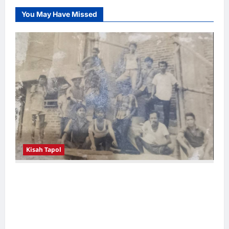
You May Have Missed
Kisah Tapol
Kerja Paksa Tapol 1965 di Banten: Dari Jalan
Lintas Kabupaten, Irigasi Cirata, GOR
Maulana Yusuf Serang, Kawasan Wisata
Karang Bolong Hingga Proyek Sawah Luhur