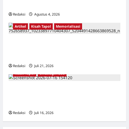
Karang Bolong Hingga Proyek Sawah Luhur
Redaksi
Agustus 4, 2026
0
Artikel
Kisah Tapol
Memorialisasi
TAPOL 65 PAHLAWAN YANG DIHINAKAN DI
BALIK ARSITEKTUR GOR MAULANA YUSUF
SERANG, BANTEN
Redaksi
Juli 21, 2026
0
Kisah Tapol
Uncategorized
Kisah Siksa, Kerja Paksa dan Lagu Cinta
Tapol 65 dari Penjara (Rumah Tahanan
Chusus) Tangerang
Redaksi
Juli 16, 2026
0