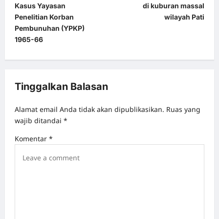
Kasus Yayasan
di kuburan massal
n
Penelitian Korban
wilayah Pati
a
Pembunuhan (YPKP)
1965-66
v
i
g
Tinggalkan Balasan
a
t
Alamat email Anda tidak akan dipublikasikan.
Ruas yang
i
wajib ditandai
*
o
Komentar
*
n