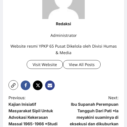
Redaksi
Administrator
Website resmi YPKP 65 Pusat Dikelola oleh Divisi Humas
& Media
Visit Website
View All Posts
P
Previous:
Next:
Kajian Inisiatif
Ibu Supanah Perempuan
o
Masyarakat Sipil Untuk
Tangguh Dari Pati *Ia
s
Advokasi Kekerasan
meyakini suaminya di
t
Massal 1965-1966 *Studi
eksekusi dan dikuburkan