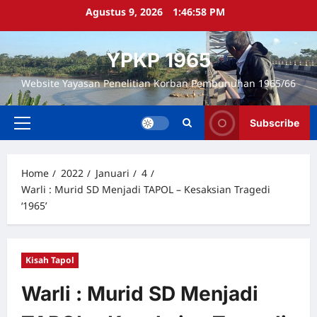
Skip
Agustus 9, 2026
1:46:59 PM
to
content
YPKP 1965
Website Yayasan Penelitian Korban Pembunuhan 1965/66
Subscribe
Primary
Menu
Home
2022
Januari
4
Warli : Murid SD Menjadi TAPOL – Kesaksian Tragedi
‘1965’
Kisah Tapol
Warli : Murid SD Menjadi