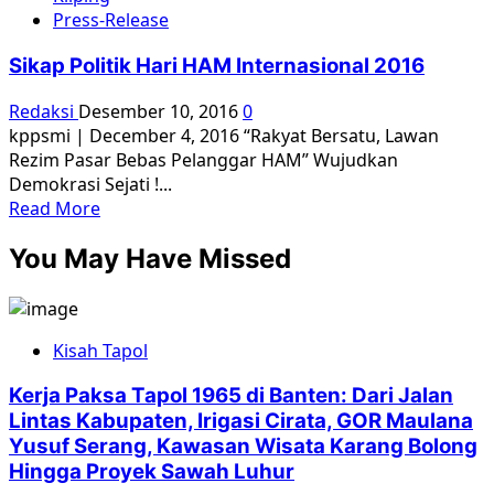
Koalisi
Press-Release
Peringatan
Hari
Sikap Politik Hari HAM Internasional 2016
HAM
(Koper
Redaksi
Desember 10, 2016
0
HAM)
kppsmi | December 4, 2016 “Rakyat Bersatu, Lawan
Rezim Pasar Bebas Pelanggar HAM” Wujudkan
Demokrasi Sejati !...
Read
Read More
more
You May Have Missed
about
Sikap
Politik
Hari
Kisah Tapol
HAM
Internasional
Kerja Paksa Tapol 1965 di Banten: Dari Jalan
2016
Lintas Kabupaten, Irigasi Cirata, GOR Maulana
Yusuf Serang, Kawasan Wisata Karang Bolong
Hingga Proyek Sawah Luhur