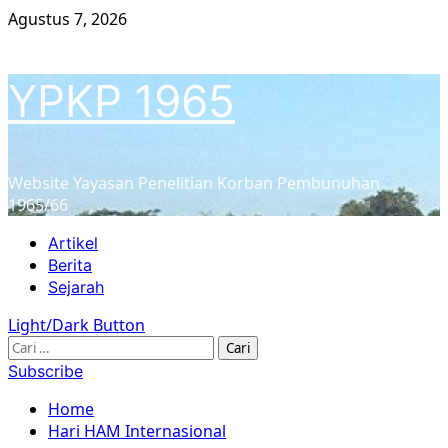
Skip
Agustus 7, 2026
to
content
YPKP 1965
Website Yayasan Penelitian Korban Pembunuhan
1965/66
Primary
Artikel
Menu
Berita
Sejarah
Light/Dark Button
Cari
untuk:
Subscribe
Home
Hari HAM Internasional