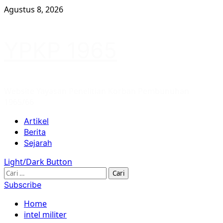
Skip
Agustus 8, 2026
to
content
YPKP 1965
Website Yayasan Penelitian Korban Pembunuhan
1965/66
Primary
Artikel
Menu
Berita
Sejarah
Light/Dark Button
Cari
untuk:
Subscribe
Home
intel militer