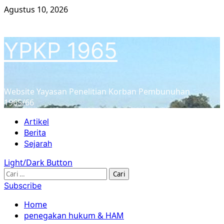
Skip
Agustus 10, 2026
to
content
YPKP 1965
Website Yayasan Penelitian Korban Pembunuhan
1965/66
Primary
Artikel
Menu
Berita
Sejarah
Light/Dark Button
Cari
untuk:
Subscribe
Home
penegakan hukum & HAM