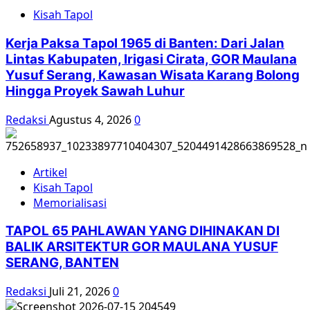
Kembalikan
Kisah Tapol
Wibawa
Negara
Kerja Paksa Tapol 1965 di Banten: Dari Jalan
lewat
Lintas Kabupaten, Irigasi Cirata, GOR Maulana
Penegakan
Yusuf Serang, Kawasan Wisata Karang Bolong
Hukum
Hingga Proyek Sawah Luhur
dan
HAM
Redaksi
Agustus 4, 2026
0
Artikel
Kisah Tapol
Memorialisasi
TAPOL 65 PAHLAWAN YANG DIHINAKAN DI
BALIK ARSITEKTUR GOR MAULANA YUSUF
SERANG, BANTEN
Redaksi
Juli 21, 2026
0