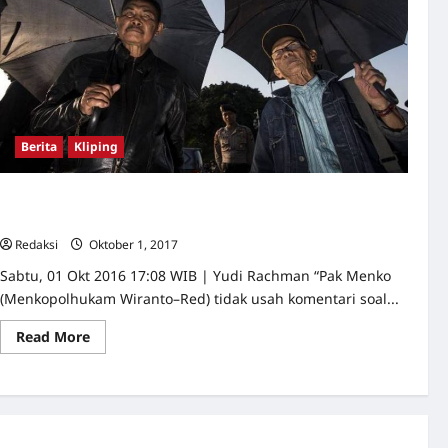
Berita
Kliping
Tak Sepakat dengan Wiranto soal Penuntasan Tragedi 65,
Komnas HAM Bakal Temui Presiden
Redaksi
Oktober 1, 2017
0
Sabtu, 01 Okt 2016 17:08 WIB | Yudi Rachman “Pak Menko
(Menkopolhukam Wiranto–Red) tidak usah komentari soal...
Read
Read More
more
about
Tak
Sepakat
dengan
Wiranto
soal
Penuntasan