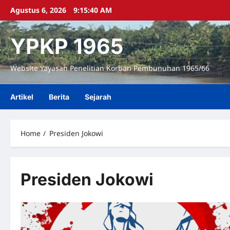
Skip
Agustus 6, 2026
9:15:40 AM
to
content
YPKP 1965
Website Yayasan Penelitian Korban Pembunuhan 1965/66
Artikel
Berita
Sejarah
Home
Presiden Jokowi
Presiden Jokowi