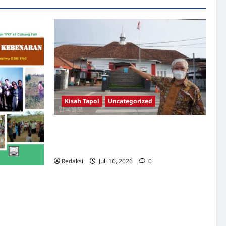
Tragedi
65,
Komnas
HAM
Bakal
Temui
Presiden
Kisah Tapol
Uncategorized
Kisah Siksa, Kerja Paksa dan Lagu Cinta
Tapol 65 dari Penjara (Rumah Tahanan
Chusus) Tangerang
Redaksi
Juli 16, 2026
0
 Catatan
ran –
ati