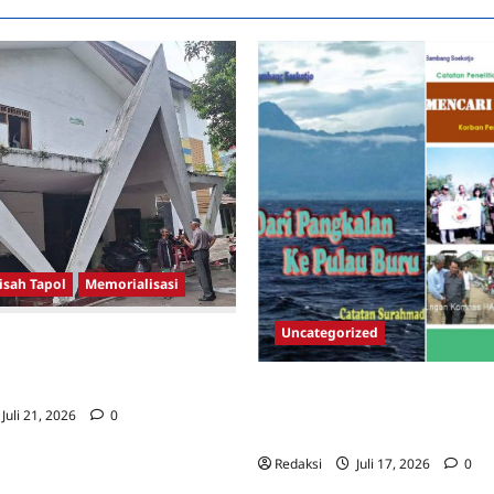
HAM)
isah Tapol
Memorialisasi
Uncategorized
AHLAWAN YANG DIHINAKAN DI
TEKTUR GOR MAULANA YUSUF
ANTEN
Dari Pangkalan Ke Pulau Buru –
Surahmad dan Mencari Kebena
Juli 21, 2026
0
Catatan Penelitian YPKP 1965 P
Redaksi
Juli 17, 2026
0