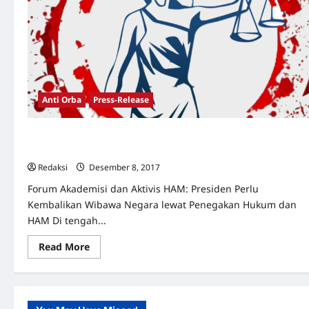
Anti Orba
Press-Release
Presiden Perlu Kembalikan Wibawa Negara lewat
Penegakan Hukum dan HAM
Redaksi
Desember 8, 2017
0
Forum Akademisi dan Aktivis HAM: Presiden Perlu
Kembalikan Wibawa Negara lewat Penegakan Hukum dan
HAM Di tengah...
Read
Read More
more
about
Presiden
Perlu
Kembalikan
Wibawa