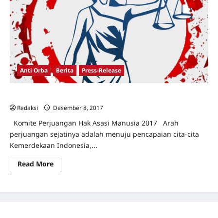
Anti Orba
Berita
Press-Release
Deklarasi Koalisi Peringatan Hari HAM (Koper HAM)
Redaksi
Desember 8, 2017
0
Komite Perjuangan Hak Asasi Manusia 2017 Arah
perjuangan sejatinya adalah menuju pencapaian cita-cita
Kemerdekaan Indonesia,...
Read
Read More
more
about
Deklarasi
Koalisi
Peringatan
Hari
HAM
(Koper