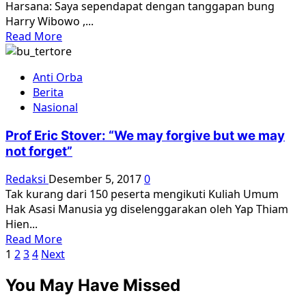
Harsana: Saya sependapat dengan tanggapan bung
Harry Wibowo ,...
Read
Read More
more
about
Anti Orba
Pengungkapan
Berita
Kebenaran
Nasional
Dulu,
Baru
Prof Eric Stover: “We may forgive but we may
Rekonsiliasi
not forget”
Redaksi
Desember 5, 2017
0
Tak kurang dari 150 peserta mengikuti Kuliah Umum
Hak Asasi Manusia yg diselenggarakan oleh Yap Thiam
Hien...
Read
Read More
Paginasi
more
1
2
3
4
Next
about
pos
You May Have Missed
Prof
Eric