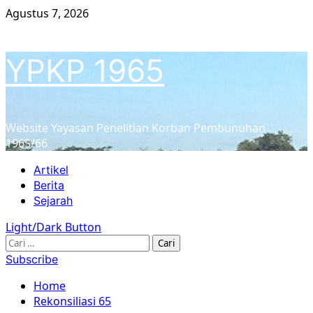
Skip
Agustus 7, 2026
to
content
YPKP 1965
Website Yayasan Penelitian Korban Pembunuhan
1965/66
Primary
Artikel
Menu
Berita
Sejarah
Light/Dark Button
Cari
untuk:
Subscribe
Home
Rekonsiliasi 65