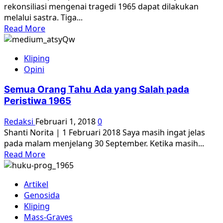
rekonsiliasi mengenai tragedi 1965 dapat dilakukan
melalui sastra. Tiga...
Read
Read More
more
about
Kliping
Menyaksikan
Opini
jiwa-
jiwa
Semua Orang Tahu Ada yang Salah pada
yang
Peristiwa 1965
dibantai:
Mengajarkan
Redaksi
Februari 1, 2018
0
Tragedi
Shanti Norita | 1 Februari 2018 Saya masih ingat jelas
1965
pada malam menjelang 30 September. Ketika masih...
melalui
Read
Read More
Sastra
more
about
Artikel
Semua
Genosida
Orang
Kliping
Tahu
Mass-Graves
Ada