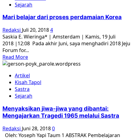
Sejarah
“Jokowi
Tidak
Mari belajar dari proses perdamaian Korea
Bisa
dan
Redaksi
Juli 20, 2018
4
Tidak
Saskia E. Wieringa* | Amsterdam | Kamis, 19 Juli
Mau”
2018 |12:08 Pada akhir Juni, saya menghadiri 2018 Jeju
Forum for...
Read
Read More
more
about
Artikel
Mari
Kisah Tapol
belajar
Sastra
dari
Sejarah
proses
perdamaian
Menyaksikan jiwa-jiwa yang dibantai:
Korea
Mengajarkan Tragedi 1965 melalui Sastra
Redaksi
Juni 28, 2018
0
Oleh: Yoseph Yapi Taum 1 ABSTRAK Pembelajaran