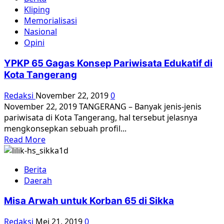
Nuansa
Kliping
politis
Memorialisasi
menjadi
Nasional
hambatan
Opini
terbesar
Presiden
YPKP 65 Gagas Konsep Pariwisata Edukatif di
Jokowi
Kota Tangerang
dalam
menyelesaikan
Redaksi
November 22, 2019
0
kasus-
November 22, 2019 TANGERANG – Banyak jenis-jenis
kasus
pariwisata di Kota Tangerang, hal tersebut jelasnya
HAM
mengkonsepkan sebuah profil...
masa
Read
Read More
lalu
more
about
Berita
YPKP
Daerah
65
Gagas
Misa Arwah untuk Korban 65 di Sikka
Konsep
Pariwisata
Redaksi
Mei 21, 2019
0