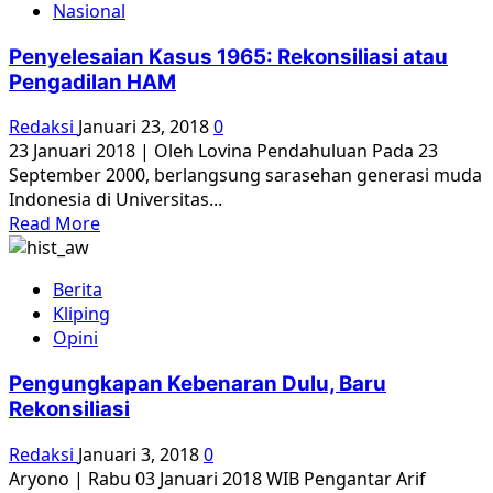
Nasional
yang
Salah
Penyelesaian Kasus 1965: Rekonsiliasi atau
pada
Pengadilan HAM
Peristiwa
1965
Redaksi
Januari 23, 2018
0
23 Januari 2018 | Oleh Lovina Pendahuluan Pada 23
September 2000, berlangsung sarasehan generasi muda
Indonesia di Universitas...
Read
Read More
more
about
Berita
Penyelesaian
Kliping
Kasus
Opini
1965:
Rekonsiliasi
Pengungkapan Kebenaran Dulu, Baru
atau
Rekonsiliasi
Pengadilan
HAM
Redaksi
Januari 3, 2018
0
Aryono | Rabu 03 Januari 2018 WIB Pengantar Arif