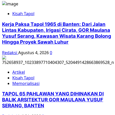
Stover:
“We
Kisah Tapol
may
forgive
Kerja Paksa Tapol 1965 di Banten: Dari Jalan
but
Lintas Kabupaten, Irigasi Cirata, GOR Maulana
we
Yusuf Serang, Kawasan Wisata Karang Bolong
may
Hingga Proyek Sawah Luhur
not
forget”
Redaksi
Agustus 4, 2026
0
Artikel
Kisah Tapol
Memorialisasi
TAPOL 65 PAHLAWAN YANG DIHINAKAN DI
BALIK ARSITEKTUR GOR MAULANA YUSUF
SERANG, BANTEN