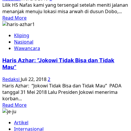
Edukatif
Lilik HS Nafas kami yang tersengal setelah meniti jalanan
di
menanjak menuju lokasi misa arwah di dusun Dobo,...
Kota
Read
Read More
Tangerang
more
about
Kliping
Misa
Nasional
Arwah
Wawancara
untuk
Korban
Haris Azhar: “Jokowi Tidak Bisa dan Tidak
65
Mau”
di
Sikka
Redaksi
Juli 22, 2018
2
Haris Azhar: “Jokowi Tidak Bisa dan Tidak Mau” PADA
tanggal 31 Mei 2018 Lalu Presiden Jokowi menerima
korban...
Read
Read More
more
about
Artikel
Haris
Internasional
Azhar: