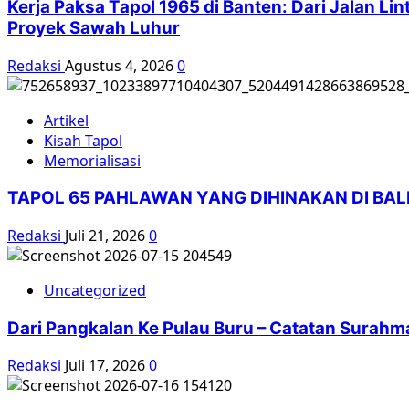
Kerja Paksa Tapol 1965 di Banten: Dari Jalan L
Penyintas
Proyek Sawah Luhur
Undang
Pelapor
Redaksi
Agustus 4, 2026
0
Khusus
PBB
Artikel
Kisah Tapol
Memorialisasi
TAPOL 65 PAHLAWAN YANG DIHINAKAN DI BA
Redaksi
Juli 21, 2026
0
Uncategorized
Dari Pangkalan Ke Pulau Buru – Catatan Surahm
Redaksi
Juli 17, 2026
0