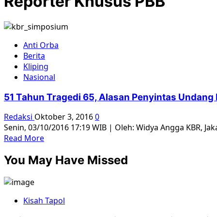
Reporter Khusus PBB
Anti Orba
Berita
Kliping
Nasional
51 Tahun Tragedi 65, Alasan Penyintas Undang
Redaksi
Oktober 3, 2016
0
Senin, 03/10/2016 17:19 WIB | Oleh: Widya Angga KBR, Ja
Read
Read More
more
You May Have Missed
about
51
Tahun
Tragedi
Kisah Tapol
65,
Alasan