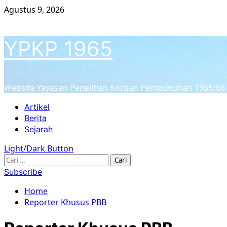
Skip
Agustus 9, 2026
to
content
YPKP 1965
Website Yayasan Penelitian Korban Pembunuhan 1965/66
Primary
Artikel
Menu
Berita
Sejarah
Light/Dark Button
Cari
untuk:
Subscribe
Home
Reporter Khusus PBB