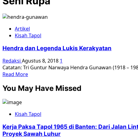
Seni Rupa
Artikel
Kisah Tapol
Hendra dan Legenda Lukis Kerakyatan
Redaksi
Agustus 8, 2018
1
Catatan: Tri Guntur Narwaya Hendra Gunawan (1918 – 1983)
Read
Read More
more
You May Have Missed
about
Hendra
dan
Legenda
Kisah Tapol
Lukis
Kerakyatan
Kerja Paksa Tapol 1965 di Banten: Dari Jalan L
Proyek Sawah Luhur