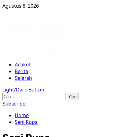
Skip
Agustus 8, 2026
to
content
YPKP 1965
Website Yayasan Penelitian Korban Pembunuhan 1965/66
Primary
Artikel
Menu
Berita
Sejarah
Light/Dark Button
Cari
untuk:
Subscribe
Home
Seni Rupa