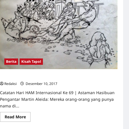
Berita
Kisah Tapol
Sejak Hari itu mereka dieksekusi “hilang” hingga hari ini
Redaksi
Desember 10, 2017
0
Catatan Hari HAM Internasional Ke 69 | Astaman Hasibuan
Pengantar Martin Aleida: Mereka orang-orang yang punya
nama di...
Read
Read More
more
about
Sejak