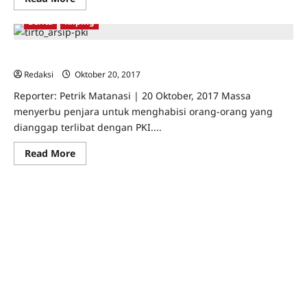
more
about
Berita
Kliping
Jejak
Kuburan
Massal
Purwodadi
Arsip Rahasia AS: Pembantaian di Bone pada 1965
[2]
Redaksi
Oktober 20, 2017
0
Reporter: Petrik Matanasi | 20 Oktober, 2017 Massa
menyerbu penjara untuk menghabisi orang-orang yang
dianggap terlibat dengan PKI....
Read
Read More
more
about
Arsip
Rahasia
AS:
Pembantaian
di
Bone
pada
1965