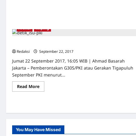
Artikel
Kliping
Isu PKI: Ambil Apinya, Jangan Abunya
Redaksi
September 22, 2017
0
Jumat 22 September 2017, 16:05 WIB | Ahmad Basarah
Jakarta – Pemberontakan G30S/PKI atau Gerakan Tigapuluh
September PKI menurut...
Read
Read More
more
about
Isu
PKI:
Ambil
Apinya,
Jangan
Abunya
You May Have Missed