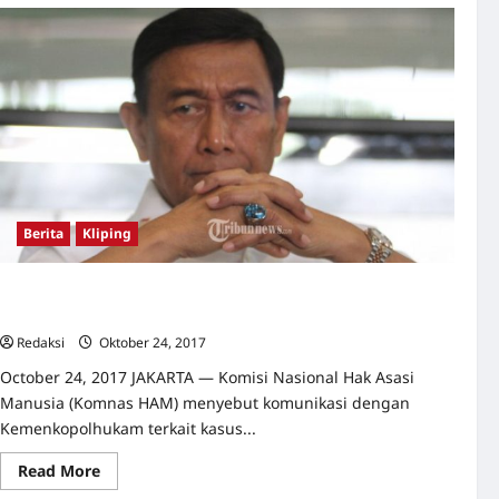
Hari
itu
mereka
dieksekusi
“hilang”
hingga
hari
ini
Berita
Kliping
GEMPAR!! Komnas HAM Sebut Tedjo dan Luhut Lebih Baik
dari Wiranto
Redaksi
Oktober 24, 2017
0
October 24, 2017 JAKARTA — Komisi Nasional Hak Asasi
Manusia (Komnas HAM) menyebut komunikasi dengan
Kemenkopolhukam terkait kasus...
Read
Read More
more