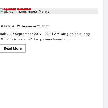
about
GEMPAR!!
Komnas
Artikel
Kliping
HAM
Sebut
Tedjo
G30S/PKI, Gestapu, atau Gestok?
dan
Luhut
Redaksi
September 27, 2017
0
Lebih
Baik
Rabu, 27 September 2017 08:51 AM Yang boleh bilang
dari
Wiranto
“What is in a name?” tampaknya hanyalah...
Read
Read More
more
about
G30S/PKI,
Gestapu,
atau
Gestok?