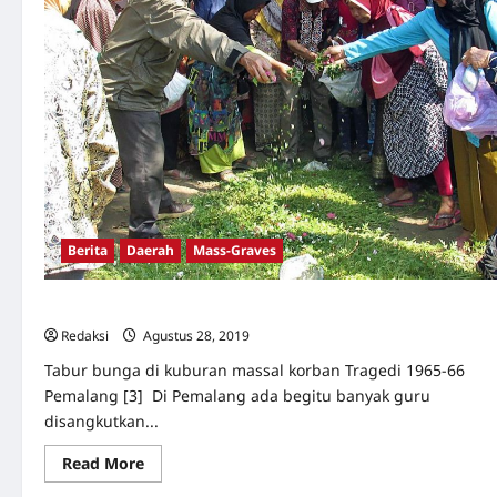
Berita
Daerah
Mass-Graves
Suara Keadilan dari Kuburan Massal
Redaksi
Agustus 28, 2019
0
Tabur bunga di kuburan massal korban Tragedi 1965-66
Pemalang [3] Di Pemalang ada begitu banyak guru
disangkutkan...
Read
Read More
more
about