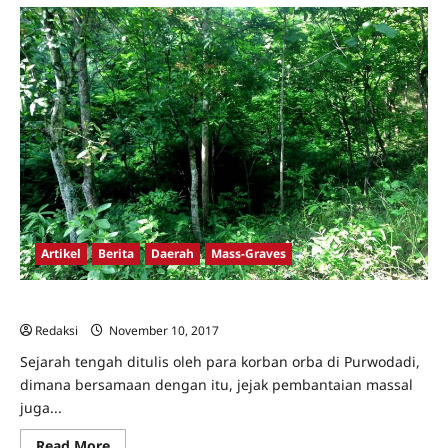
Artikel
Berita
Daerah
Mass-Graves
Jejak Kuburan Massal Purwodadi [2]
Redaksi
November 10, 2017
0
Sejarah tengah ditulis oleh para korban orba di Purwodadi,
dimana bersamaan dengan itu, jejak pembantaian massal
juga...
Read
Read More