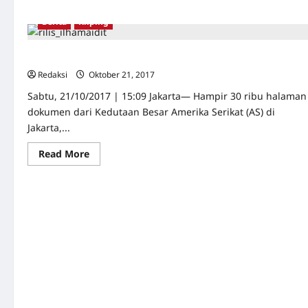
Berita
Kliping
Dokumen AS Soal Tragedi 65, Ilham Aidit: Saya Gembira
Redaksi
Oktober 21, 2017
0
Sabtu, 21/10/2017 | 15:09 Jakarta— Hampir 30 ribu halaman
dokumen dari Kedutaan Besar Amerika Serikat (AS) di
Jakarta,...
Read
Read More
more
about
Dokumen
AS
Soal
Tragedi
65,
Ilham
Aidit:
Saya
Gembira