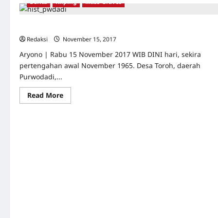
Berita
Kliping
Mass-Graves
Suara
Keadilan
dari
Kuburan
Penemuan 16 Titik Kuburan Massal di Purwodadi
Massal
Redaksi
November 15, 2017
0
Aryono | Rabu 15 November 2017 WIB DINI hari, sekira
pertengahan awal November 1965. Desa Toroh, daerah
Purwodadi,...
Read
Read More
more
about
Penemuan
16
Titik
Kuburan
Massal
di
Purwodadi