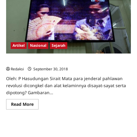
Artikel
Nasional
Sejarah
Hoax di Film Pengkhianatan G30S
Redaksi
September 30, 2018
0
Oleh: P Hasudungan Sirait Mata para jenderal pahlawan
revolusi dicongkel dan alat kelaminnya disayat-sayat serta
dipotong? Gambaran...
Read
Read More
more
about
Hoax
di
Film
Pengkhianatan
G30S