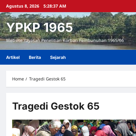
Skip
Agustus 8, 2026
5:28:38 AM
to
content
YPKP 1965
Website Yayasan Penelitian Korban Pembunuhan 1965/66
Artikel
Berita
Sejarah
Home
Tragedi Gestok 65
Tragedi Gestok 65