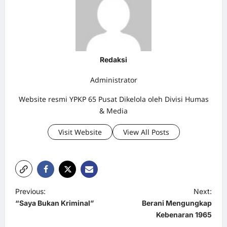
Redaksi
Administrator
Website resmi YPKP 65 Pusat Dikelola oleh Divisi Humas
& Media
Visit Website
View All Posts
P
Previous:
Next:
“Saya Bukan Kriminal”
Berani Mengungkap
o
Kebenaran 1965
s