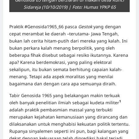
Sidareja (10/10/2019) | Foto: Humas YPKP 65
Praktik
#Genosida1965_66
pasca
Gestok
yang dengan
cepat merambat ke daerah –terutama- Jawa Tengah,
bukan lah cerita hitam-putih dari mereka yang kalah. Ini
bukan perkara kalah menang berpolitik, yang oleh
beberapa fihak disebut sebagai resiko ikutannya. Karena
apa? Karena berdemokrasi, yang paling elektoral
sekalipun, itu bukan semata berhitung capaian kalah-
menang. Tetapi ada aspek moralitas yang menilai
bagaimana dan dengan cara apa semuanya diraih.
Tabir Genosida 1965 yang belakangan makin terkuak
1
oleh banyak penelitian ilmiah sebagai kudeta militer
adalah praktik pembasmian massal yang terbukti
merupakan kejahatan kemanusiaan yang dirancang dan
dilaksanakan untuk menghabisi kekuatan politik tertentu.
Rupanya sinyalemen seperti ini pun, bagi kalangan yang
dekat dengan kekuasaan telah diprediksi bakal terjadi.