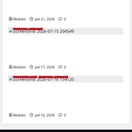
BALIK ARSITEKTUR GOR MAULANA YUSUF
SERANG, BANTEN
Redaksi
Juli 21, 2026
0
Uncategorized
Dari Pangkalan Ke Pulau Buru – Catatan
Surahmad dan Mencari Kebenaran – Catatan
Penelitian YPKP 1965 Pati
Redaksi
Juli 17, 2026
0
Kisah Tapol
Uncategorized
Kisah Siksa, Kerja Paksa dan Lagu Cinta
Tapol 65 dari Penjara (Rumah Tahanan
Chusus) Tangerang
Redaksi
Juli 16, 2026
0