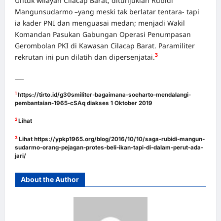
Untuk wilayah Cilacap Barat, ditunjuklah Rubidi
Mangunsudarmo –yang meski tak berlatar tentara- tapi
ia kader PNI dan menguasai medan; menjadi Wakil
Komandan Pasukan Gabungan Operasi Penumpasan
Gerombolan PKI di Kawasan Cilacap Barat. Paramiliter
3
rekrutan ini pun dilatih dan dipersenjatai.
___
1
https://tirto.id/g30smiliter-bagaimana-soeharto-mendalangi-
pembantaian-1965-cSAq
diakses 1 Oktober 2019
2
Lihat
3
Lihat
https://ypkp1965.org/blog/2016/10/10/saga-rubidi-mangun-
sudarmo-orang-pejagan-protes-beli-ikan-tapi-di-dalam-perut-ada-
jari/
About the Author