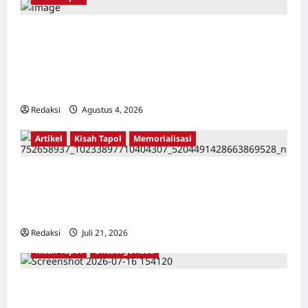
Kerja Paksa Tapol 1965 di Banten: Dari Jalan
Lintas Kabupaten, Irigasi Cirata, GOR
Maulana Yusuf Serang, Kawasan Wisata
Karang Bolong Hingga Proyek Sawah Luhur
Redaksi
Agustus 4, 2026
0
Artikel
Kisah Tapol
Memorialisasi
TAPOL 65 PAHLAWAN YANG DIHINAKAN DI
BALIK ARSITEKTUR GOR MAULANA YUSUF
SERANG, BANTEN
Redaksi
Juli 21, 2026
0
Kisah Tapol
Uncategorized
Kisah Siksa, Kerja Paksa dan Lagu Cinta
Tapol 65 dari Penjara (Rumah Tahanan