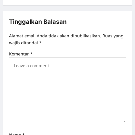
t
n
Tinggalkan Balasan
a
v
Alamat email Anda tidak akan dipublikasikan.
Ruas yang
wajib ditandai
*
i
g
Komentar
*
a
t
i
o
n
Nama
*