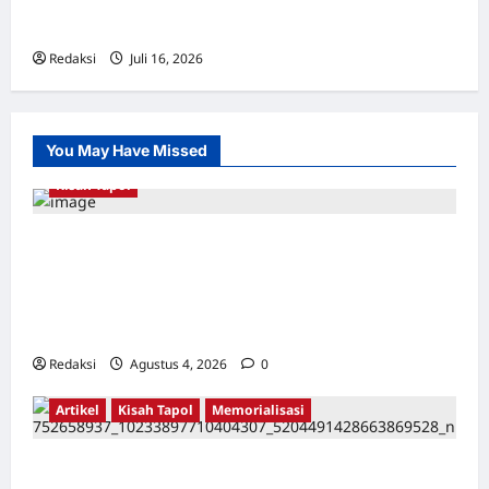
Chusus) Tangerang
Redaksi
Juli 16, 2026
0
You May Have Missed
Kisah Tapol
Kerja Paksa Tapol 1965 di Banten: Dari Jalan
Lintas Kabupaten, Irigasi Cirata, GOR
Maulana Yusuf Serang, Kawasan Wisata
Karang Bolong Hingga Proyek Sawah Luhur
Redaksi
Agustus 4, 2026
0
Artikel
Kisah Tapol
Memorialisasi
TAPOL 65 PAHLAWAN YANG DIHINAKAN DI