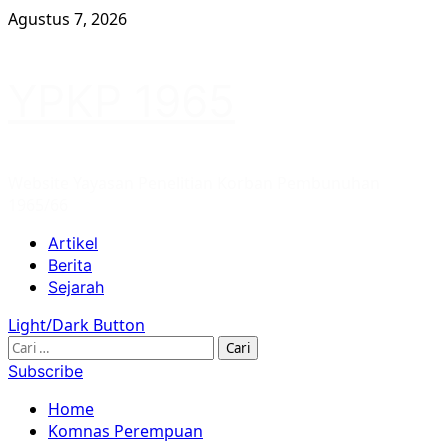
Skip
Agustus 7, 2026
to
content
YPKP 1965
Website Yayasan Penelitian Korban Pembunuhan
1965/66
Primary
Artikel
Menu
Berita
Sejarah
Light/Dark Button
Cari
untuk:
Subscribe
Home
Komnas Perempuan