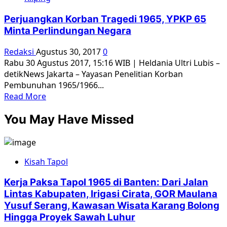
Komnas
Perempuan
Perjuangkan Korban Tragedi 1965, YPKP 65
Terkait
Minta Perlindungan Negara
Kerusuhan
di
Redaksi
Agustus 30, 2017
0
Kantor
Rabu 30 Agustus 2017, 15:16 WIB | Heldania Ultri Lubis –
YLBHI
detikNews Jakarta – Yayasan Penelitian Korban
Pembunuhan 1965/1966...
Read
Read More
more
You May Have Missed
about
Perjuangkan
Korban
Tragedi
Kisah Tapol
1965,
YPKP
Kerja Paksa Tapol 1965 di Banten: Dari Jalan
65
Lintas Kabupaten, Irigasi Cirata, GOR Maulana
Minta
Yusuf Serang, Kawasan Wisata Karang Bolong
Perlindungan
Hingga Proyek Sawah Luhur
Negara