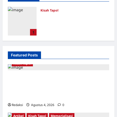
Kisah Tapol
Kerja Paksa Tapol 1965 di Banten: Dari
Jalan Lintas Kabupaten, Irigasi Cirata,
GOR Maulana Yusuf Serang, Kawasan
1
Wisata Karang Bolong Hingga Proyek
Sawah Luhur
Redaksi
Agustus 4, 2026
0
Featured Posts
Kisah Tapol
Kerja Paksa Tapol 1965 di Banten: Dari Jalan
Lintas Kabupaten, Irigasi Cirata, GOR
Maulana Yusuf Serang, Kawasan Wisata
Karang Bolong Hingga Proyek Sawah Luhur
Redaksi
Agustus 4, 2026
0
Artikel
Kisah Tapol
Memorialisasi