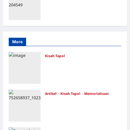
Catatan Surahmad dan Mencari
Kebenaran – Catatan Penelitian YPKP
1965 Pati
Redaksi
Juli 17, 2026
0
More
Kisah Tapol
Kerja Paksa Tapol 1965 di Banten: Dari
Jalan Lintas Kabupaten, Irigasi Cirata,
GOR Maulana Yusuf Serang, Kawasan
Wisata Karang Bolong Hingga Proyek
Sawah Luhur
Artikel
Kisah Tapol
Memorialisasi
Redaksi
Agustus 4, 2026
0
TAPOL 65 PAHLAWAN YANG
DIHINAKAN DI BALIK ARSITEKTUR
GOR MAULANA YUSUF SERANG,
BANTEN
Redaksi
Juli 21, 2026
0