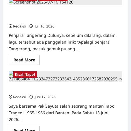
Pangkalan
Ke
Pulau
Kisah Siksa, Kerja Paksa dan Lagu Cinta Tapol 65 dari
Buru
Penjara (Rumah Tahanan Chusus) Tangerang
–
Catatan
Redaksi
Juli 16, 2026
0
Surahmad
dan
Penjara Tangerang Dulunya, sebelum dilarang, dalam
Mencari
Kebenaran
lagu tersebut ada penggalan lirik: “Apalagi penjara
–
Tangerang, masuk gemuk pulang...
Catatan
Penelitian
YPKP
Read
Read More
1965
more
Pati
about
Kisah
Kisah Tapol
Siksa,
Kerja
Paksa
dan
Pelabuhan Karang Hantu Serang Banten
Lagu
Cinta
Redaksi
Juni 17, 2026
0
Tapol
65
Saya bersama Pak Sayuta salah seorang mantan Tapol
dari
Tragedi 1965-1966 dari Banten. Pada Sabtu 13 Juni
Penjara
(Rumah
2026...
Tahanan
Chusus)
Tangerang
Read
Read More