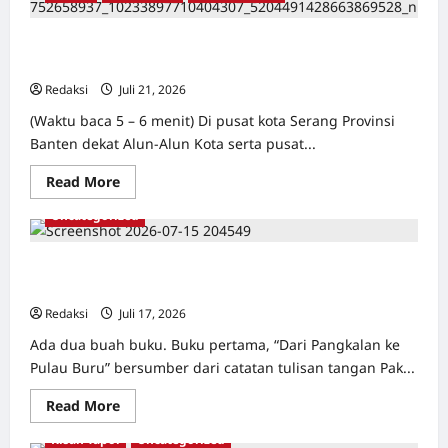
Tapol
1965
di
TAPOL 65 PAHLAWAN YANG DIHINAKAN DI BALIK
Banten:
ARSITEKTUR GOR MAULANA YUSUF SERANG, BANTEN
Dari
Jalan
Redaksi
Juli 21, 2026
0
Lintas
Kabupaten,
(Waktu baca 5 – 6 menit) Di pusat kota Serang Provinsi
Irigasi
Cirata,
Banten dekat Alun-Alun Kota serta pusat...
GOR
Maulana
Yusuf
Read
Read More
Serang,
more
Kawasan
about
Uncategorized
Wisata
TAPOL
Karang
65
Bolong
PAHLAWAN
Hingga
YANG
Dari Pangkalan Ke Pulau Buru – Catatan Surahmad dan
Proyek
DIHINAKAN
Mencari Kebenaran – Catatan Penelitian YPKP 1965 Pati
Sawah
DI
Luhur
BALIK
Redaksi
Juli 17, 2026
0
ARSITEKTUR
GOR
Ada dua buah buku. Buku pertama, “Dari Pangkalan ke
MAULANA
YUSUF
Pulau Buru” bersumber dari catatan tulisan tangan Pak...
SERANG,
BANTEN
Read
Read More
more
about
Kisah Tapol
Uncategorized
Dari