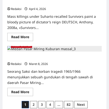
Network.
orang
mewarisi dendam
Komunis
di
Redaksi
April 4, 2026
0
Blitar
Selatan
Mass killings under Suharto recalled Survivors paint a
bloody picture of dictator’s reign DEUTSCH, Anthony,
2008a, «Survivors...
Read
Read More
more
about
Mass-Graves
Markus
Talam
Dari
Blitar
Kuburan Massal Pasar Miring Sumatera Utara
Selatan:
Ia
Redaksi
Maret 8, 2026
0
telah
memaafkan
Seorang Saksi dan korban tragedi 1965/1966
perbuatan
menunjukkan sebuah gundukan di tengah sawah di
eksekutor
yang
daerah Pasar Miring...
menumpas
kerabat
dan
Read
Read More
temannya
more
dan
about
berpesan
Kuburan
Paginasi
1
2
3
4
…
82
Next
pada
Massal
anaknya
Pasar