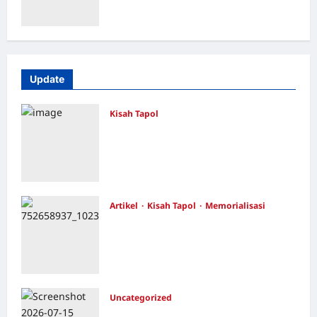
Kebenaran – Catatan Penelitian YPKP
1965 Pati
Redaksi
Juli 17, 2026
0
Update
Kisah Tapol
Kerja Paksa Tapol 1965 di Banten: Dari
Jalan Lintas Kabupaten, Irigasi Cirata,
GOR Maulana Yusuf Serang, Kawasan
Wisata Karang Bolong Hingga Proyek
Sawah Luhur
Artikel
Kisah Tapol
Memorialisasi
Redaksi
Agustus 4, 2026
0
TAPOL 65 PAHLAWAN YANG
DIHINAKAN DI BALIK ARSITEKTUR
GOR MAULANA YUSUF SERANG,
BANTEN
Redaksi
Juli 21, 2026
0
Uncategorized
Dari Pangkalan Ke Pulau Buru –