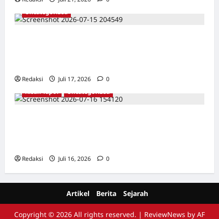
Uncategorized
Dari Pangkalan Ke Pulau Buru – Catatan
Surahmad dan Mencari Kebenaran – Catatan
Penelitian YPKP 1965 Pati
Redaksi
Juli 17, 2026
0
Kisah Tapol
Uncategorized
Kisah Siksa, Kerja Paksa dan Lagu Cinta
Tapol 65 dari Penjara (Rumah Tahanan
Chusus) Tangerang
Redaksi
Juli 16, 2026
0
Artikel
Berita
Sejarah
Copyright © 2026 All rights reserved.
|
ReviewNews
by AF