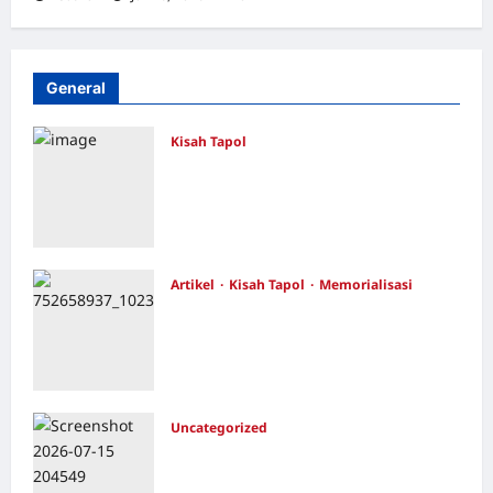
General
Kisah Tapol
Kerja Paksa Tapol 1965 di Banten: Dari
Jalan Lintas Kabupaten, Irigasi Cirata,
GOR Maulana Yusuf Serang, Kawasan
Wisata Karang Bolong Hingga Proyek
Sawah Luhur
Artikel
Kisah Tapol
Memorialisasi
Redaksi
Agustus 4, 2026
0
TAPOL 65 PAHLAWAN YANG
DIHINAKAN DI BALIK ARSITEKTUR
GOR MAULANA YUSUF SERANG,
BANTEN
Redaksi
Juli 21, 2026
0
Uncategorized
Dari Pangkalan Ke Pulau Buru –
Catatan Surahmad dan Mencari