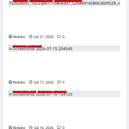
TAPOL 65 PAHLAWAN YANG DIHINAKAN DI
BALIK ARSITEKTUR GOR MAULANA YUSUF
SERANG, BANTEN
Redaksi
Juli 21, 2026
0
Uncategorized
Dari Pangkalan Ke Pulau Buru – Catatan
Surahmad dan Mencari Kebenaran – Catatan
Penelitian YPKP 1965 Pati
Redaksi
Juli 17, 2026
0
Kisah Tapol
Uncategorized
Kisah Siksa, Kerja Paksa dan Lagu Cinta
Tapol 65 dari Penjara (Rumah Tahanan
Chusus) Tangerang
Redaksi
Juli 16, 2026
0