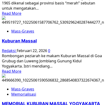
1965 dikenal sebagai provinsi basis “merah” sebutan
pada
untuk mengatakan...
anaknya
Read
Read More
untuk
more
tidak
about
mewarisi
Kuburan
dendam
Mass-Graves
Massal
di
Kuburan Massal
Jawa
Tengah
Redaksi
Februari 22, 2026
0
Rombongan peziarah ke makam Kuburan Massal di Goa
Grubug dan Luweng Jomblang Gunung Kidul
Yogyakarta. Istri mendiang...
Read
Read More
more
about
Kuburan
Mass-Graves
Massal
Memorialisasi
MEMORIAL KUBURAN MASSAL YOGYAKARTA