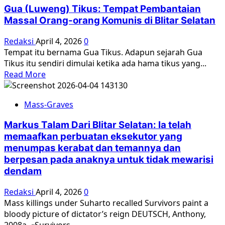
Ingatan:
Gua (Luweng) Tikus: Tempat Pembantaian
Kuburan
Massal Orang-orang Komunis di Blitar Selatan
Massal
Genosida
Redaksi
April 4, 2026
0
1965-
Tempat itu bernama Gua Tikus. Adapun sejarah Gua
1966
Tikus itu sendiri dimulai ketika ada hama tikus yang...
bersama
Read
Read More
Bedjo
more
Untung
about
(YPKP
Mass-Graves
Gua
1965)
(Luweng)
dan
Markus Talam Dari Blitar Selatan: Ia telah
Tikus:
Aldo
memaafkan perbuatan eksekutor yang
Tempat
W.
menumpas kerabat dan temannya dan
Pembantaian
Foe
berpesan pada anaknya untuk tidak mewarisi
Massal
(CRIM)
dendam
Orang-
–
orang
Diskusi
Redaksi
April 4, 2026
0
Komunis
New
Mass killings under Suharto recalled Survivors paint a
di
York
bloody picture of dictator’s reign DEUTSCH, Anthony,
Blitar
Southeast