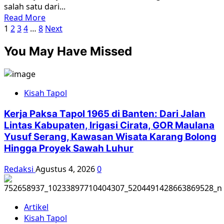
salah satu dari...
Kabupaten
Read
Read More
Grobogan,
Paginasi
more
1
2
3
4
…
8
Next
Palu,
about
pos
Nusa
You May Have Missed
Ibu
Tenggara
Supanah
Timur,
Perempuan
Aceh
Tangguh
dan
Kisah Tapol
Dari
Kuburan
Pati
Massal
Kerja Paksa Tapol 1965 di Banten: Dari Jalan
*Ia
di
Lintas Kabupaten, Irigasi Cirata, GOR Maulana
meyakini
Indonesia
Yusuf Serang, Kawasan Wisata Karang Bolong
suaminya
Hingga Proyek Sawah Luhur
di
eksekusi
Redaksi
Agustus 4, 2026
0
dan
dikuburkan
di
kuburan
Artikel
massal
Kisah Tapol