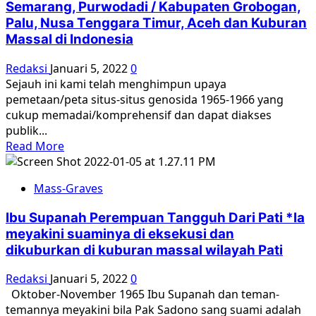
Semarang, Purwodadi / Kabupaten Grobogan,
Kuburan
Palu, Nusa Tenggara Timur, Aceh dan Kuburan
Massal
Massal di Indonesia
Ditemukan
di
Redaksi
Januari 5, 2022
0
Cirebon
Sejauh ini kami telah menghimpun upaya
pemetaan/peta situs-situs genosida 1965-1966 yang
cukup memadai/komprehensif dan dapat diakses
publik...
Read
Read More
more
about
Mass-Graves
Peta
Situs
Ibu Supanah Perempuan Tangguh Dari Pati *Ia
Genosida
meyakini suaminya di eksekusi dan
1965-
dikuburkan di kuburan massal wilayah Pati
1966
Surakarta,
Redaksi
Januari 5, 2022
0
Semarang,
Oktober-November 1965 Ibu Supanah dan teman-
Purwodadi
temannya meyakini bila Pak Sadono sang suami adalah
/