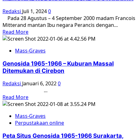
Redaksi
Juli 1, 2024
0
Pada 28 Agustus – 4 September 2000 madam Francois
Mitterand mantan Ibu negara Perancis dengan...
Read
Read More
more
about
Mass-Graves
MEMORIAL
KUBURAN
Genosida 1965-1966 – Kuburan Massal
MASSAL
Ditemukan di Cirebon
YOGYAKARTA
Redaksi
Januari 6, 2022
0
...
Read
Read More
more
about
Mass-Graves
Genosida
Perpustakaan online
1965-
1966
Peta Situs Genosida 1965-1966 Surakarta,
–