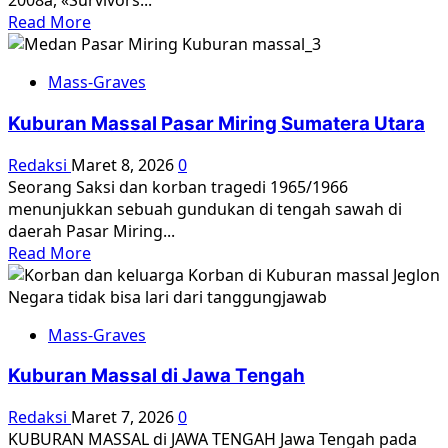
2008a, «Survivors...
Selatan
Asia
Read
Read More
Network.
more
about
Mass-Graves
Markus
Talam
Kuburan Massal Pasar Miring Sumatera Utara
Dari
Blitar
Redaksi
Maret 8, 2026
0
Selatan:
Seorang Saksi dan korban tragedi 1965/1966
Ia
menunjukkan sebuah gundukan di tengah sawah di
telah
daerah Pasar Miring...
memaafkan
Read
Read More
perbuatan
more
eksekutor
about
yang
Kuburan
menumpas
Mass-Graves
Massal
kerabat
Pasar
dan
Kuburan Massal di Jawa Tengah
Miring
temannya
Sumatera
Redaksi
Maret 7, 2026
0
dan
Utara
KUBURAN MASSAL di JAWA TENGAH Jawa Tengah pada
berpesan