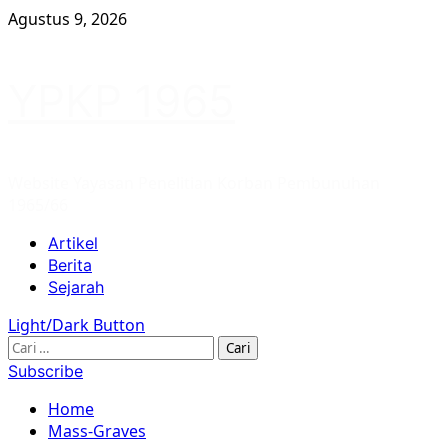
Skip
Agustus 9, 2026
to
content
YPKP 1965
Website Yayasan Penelitian Korban Pembunuhan
1965/66
Primary
Artikel
Menu
Berita
Sejarah
Light/Dark Button
Cari
untuk:
Subscribe
Home
Mass-Graves