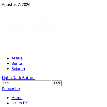
Skip
Agustus 7, 2026
to
content
YPKP 1965
Website Yayasan Penelitian Korban Pembunuhan
1965/66
Primary
Artikel
Menu
Berita
Sejarah
Light/Dark Button
Cari
untuk:
Subscribe
Home
Halim PK