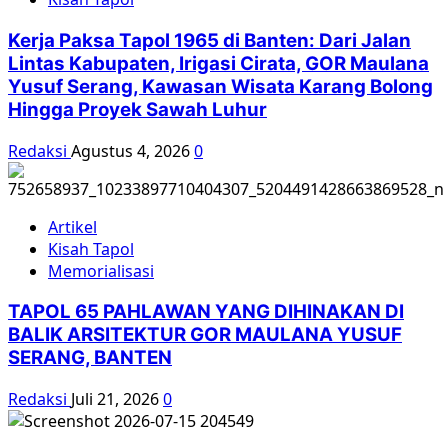
Terlibat
G30S
Kerja Paksa Tapol 1965 di Banten: Dari Jalan
1965
Lintas Kabupaten, Irigasi Cirata, GOR Maulana
dan
Yusuf Serang, Kawasan Wisata Karang Bolong
Soeharto
Hingga Proyek Sawah Luhur
yang
Dipakai
Redaksi
Agustus 4, 2026
0
Artikel
Kisah Tapol
Memorialisasi
TAPOL 65 PAHLAWAN YANG DIHINAKAN DI
BALIK ARSITEKTUR GOR MAULANA YUSUF
SERANG, BANTEN
Redaksi
Juli 21, 2026
0