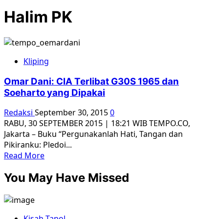
Halim PK
Kliping
Omar Dani: CIA Terlibat G30S 1965 dan
Soeharto yang Dipakai
Redaksi
September 30, 2015
0
RABU, 30 SEPTEMBER 2015 | 18:21 WIB TEMPO.CO,
Jakarta – Buku “Pergunakanlah Hati, Tangan dan
Pikiranku: Pledoi...
Read
Read More
more
You May Have Missed
about
Omar
Dani:
CIA
Kisah Tapol