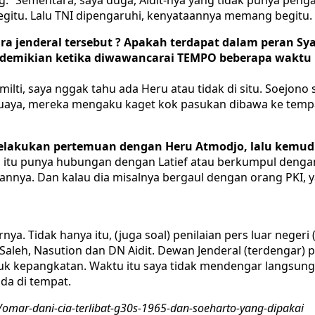
begitu. Lalu TNI dipengaruhi, kenyataannya memang begitu.
ara jenderal tersebut ? Apakah terdapat dalam peran
ikian ketika diwawancarai TEMPO beberapa waktu lalu
lti, saya nggak tahu ada Heru atau tidak di situ. Soejon
a, mereka mengaku kaget kok pasukan dibawa ke tempat lat
a melakukan pertemuan dengan Heru Atmodjo, lalu kemu
 itu punya hubungan dengan Latief atau berkumpul dengan 
nya. Dan kalau dia misalnya bergaul dengan orang PKI, y
. Tidak hanya itu, (juga soal) penilaian pers luar neger
 Saleh, Nasution dan DN Aidit. Dewan Jenderal (terdengar)
 untuk kepangkatan. Waktu itu saya tidak mendengar langs
ada di tempat.
mar-dani-cia-terlibat-g30s-1965-dan-soeharto-yang-dipakai