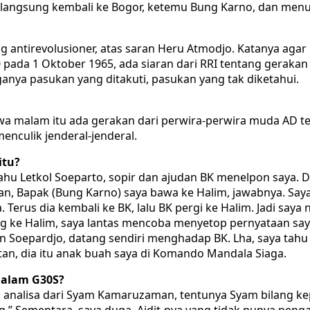
langsung kembali ke Bogor, ketemu Bung Karno, dan menun
antirevolusioner, atas saran Heru Atmodjo. Katanya agar
00 pada 1 Oktober 1965, ada siaran dari RRI tentang geraka
anya pasukan yang ditakuti, pasukan yang tak diketahui.
wa malam itu ada gerakan dari perwira-perwira muda AD 
enculik jenderal-jenderal.
itu?
tahu Letkol Soeparto, sopir dan ajudan BK menelpon saya.
takan, Bapak (Bung Karno) saya bawa ke Halim, jawabnya. S
 Terus dia kembali ke BK, lalu BK pergi ke Halim. Jadi say
g ke Halim, saya lantas mencoba menyetop pernyataan saya
en Soepardjo, datang sendiri menghadap BK. Lha, saya tahu
tan, dia itu anak buah saya di Komando Mandala Siaga.
dalam G30S?
ai analisa dari Syam Kamaruzaman, tentunya Syam bilang kep
.” Sementara, saya duga, Aidit-nya yang tidak punya peng