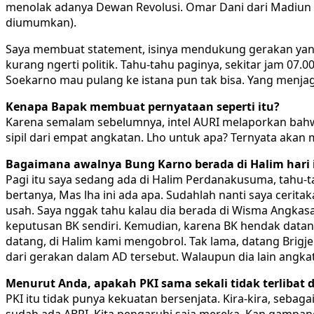
menolak adanya Dewan Revolusi. Omar Dani dari Madiun 
diumumkan).
Saya membuat statement, isinya mendukung gerakan yang 
kurang ngerti politik. Tahu-tahu paginya, sekitar jam 07.
Soekarno mau pulang ke istana pun tak bisa. Yang menjag
Kenapa Bapak membuat pernyataan seperti itu?
Karena semalam sebelumnya, intel AURI melaporkan bah
sipil dari empat angkatan. Lho untuk apa? Ternyata akan m
Bagaimana awalnya Bung Karno berada di Halim hari 
Pagi itu saya sedang ada di Halim Perdanakusuma, tahu-
bertanya, Mas lha ini ada apa. Sudahlah nanti saya ceri
usah. Saya nggak tahu kalau dia berada di Wisma Angkasa.
keputusan BK sendiri. Kemudian, karena BK hendak datan
datang, di Halim kami mengobrol. Tak lama, datang Brigj
dari gerakan dalam AD tersebut. Walaupun dia lain angka
Menurut Anda, apakah PKI sama sekali tidak terlibat 
PKI itu tidak punya kekuatan bersenjata. Kira-kira, sebag
sudah ada ABRI. Kita pengaruhi saja mereka. Kan gampang