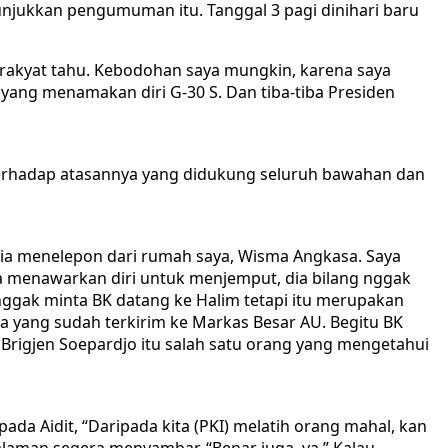
jukkan pengumuman itu. Tanggal 3 pagi dinihari baru
 rakyat tahu. Kebodohan saya mungkin, karena saya
n yang menamakan diri G-30 S. Dan tiba-tiba Presiden
terhadap atasannya yang didukung seluruh bawahan dan
 Dia menelepon dari rumah saya, Wisma Angkasa. Saya
aya menawarkan diri untuk menjemput, dia bilang nggak
a nggak minta BK datang ke Halim tetapi itu merupakan
 yang sudah terkirim ke Markas Besar AU. Begitu BK
 Brigjen Soepardjo itu salah satu orang yang mengetahui
ada Aidit, “Daripada kita (PKI) melatih orang mahal, kan
alaman segera menyambar, “Benar juga, ya.” Kalau