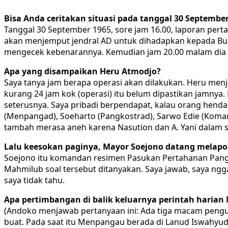
Bisa Anda ceritakan situasi pada tanggal 30 Septembe
Tanggal 30 September 1965, sore jam 16.00, laporan pert
akan menjemput jendral AD untuk dihadapkan kepada Bung
mengecek kebenarannya. Kemudian jam 20.00 malam dia d
Apa yang disampaikan Heru Atmodjo?
Saya tanya jam berapa operasi akan dilakukan. Heru menja
kurang 24 jam kok (operasi) itu belum dipastikan jamnya.
seterusnya. Saya pribadi berpendapat, kalau orang hen
(Menpangad), Soeharto (Pangkostrad), Sarwo Edie (Kom
tambah merasa aneh karena Nasution dan A. Yani dalam s
Lalu keesokan paginya, Mayor Soejono datang melapo
Soejono itu komandan resimen Pasukan Pertahanan Pangka
Mahmilub soal tersebut ditanyakan. Saya jawab, saya ngg
saya tidak tahu.
Apa pertimbangan di balik keluarnya perintah haria
(Andoko menjawab pertanyaan ini: Ada tiga macam pengumu
buat. Pada saat itu Menpangau berada di Lanud Iswahyud