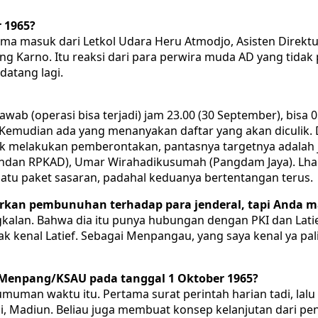
r 1965?
ama masuk dari Letkol Udara Heru Atmodjo, Asisten Direktu
 Karno. Itu reaksi dari para perwira muda AD yang tidak 
atang lagi.
wab (operasi bisa terjadi) jam 23.00 (30 September), bisa 
 Kemudian ada yang menanyakan daftar yang akan diculik. Di
dak melakukan pemberontakan, pantasnya targetnya adalah
andan RPKAD), Umar Wirahadikusumah (Pangdam Jaya). Lha
atu paket sasaran, padahal keduanya bertentangan terus.
rkan pembunuhan terhadap para jenderal, tapi Anda ma
lan. Bahwa dia itu punya hubungan dengan PKI dan Latief,
ak kenal Latief. Sebagai Menpangau, yang saya kenal ya p
n Menpang/KSAU pada tanggal 1 Oktober 1965?
man waktu itu. Pertama surat perintah harian tadi, lalu 
i, Madiun. Beliau juga membuat konsep kelanjutan dari p