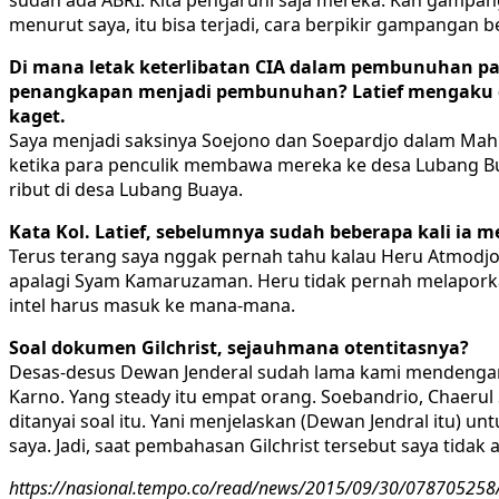
menurut saya, itu bisa terjadi, cara berpikir gampangan 
Di mana letak keterlibatan CIA dalam pembunuhan p
penangkapan menjadi pembunuhan? Latief mengaku dem
kaget.
Saya menjadi saksinya Soejono dan Soepardjo dalam Mahmi
ketika para penculik membawa mereka ke desa Lubang Buay
ribut di desa Lubang Buaya.
Kata Kol. Latief, sebelumnya sudah beberapa kali i
Terus terang saya nggak pernah tahu kalau Heru Atmodjo
apalagi Syam Kamaruzaman. Heru tidak pernah melaporkan
intel harus masuk ke mana-mana.
Soal dokumen Gilchrist, sejauhmana otentitasnya?
Desas-desus Dewan Jenderal sudah lama kami mendengarnya
Karno. Yang steady itu empat orang. Soebandrio, Chaerul
ditanyai soal itu. Yani menjelaskan (Dewan Jendral itu)
saya. Jadi, saat pembahasan Gilchrist tersebut saya tidak 
https://nasional.tempo.co/read/news/2015/09/30/078705258/o