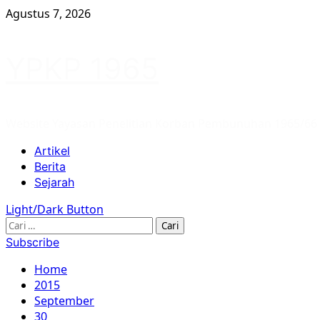
Skip
Agustus 7, 2026
to
content
YPKP 1965
Website Yayasan Penelitian Korban Pembunuhan 1965/66
Primary
Artikel
Menu
Berita
Sejarah
Light/Dark Button
Cari
untuk:
Subscribe
Home
2015
September
30