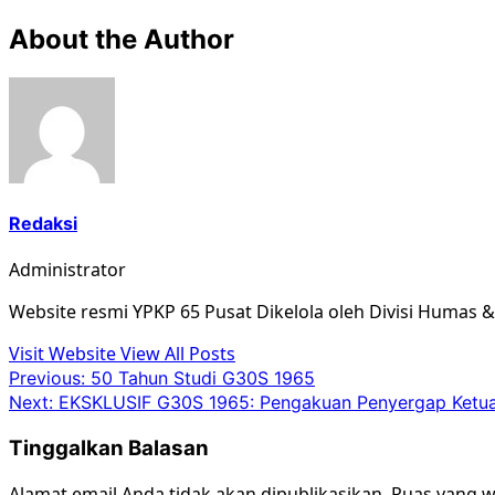
About the Author
Redaksi
Administrator
Website resmi YPKP 65 Pusat Dikelola oleh Divisi Humas 
Visit Website
View All Posts
Post
Previous:
50 Tahun Studi G30S 1965
Next:
EKSKLUSIF G30S 1965: Pengakuan Penyergap Ketua
navigation
Tinggalkan Balasan
Alamat email Anda tidak akan dipublikasikan.
Ruas yang w