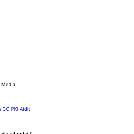
& Media
 CC PKI Aidit
ajib ditandai
*