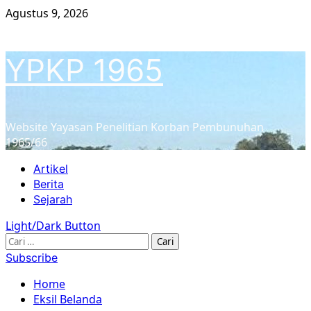
Skip
Agustus 9, 2026
to
content
YPKP 1965
Website Yayasan Penelitian Korban Pembunuhan
1965/66
Primary
Artikel
Menu
Berita
Sejarah
Light/Dark Button
Cari
untuk:
Subscribe
Home
Eksil Belanda