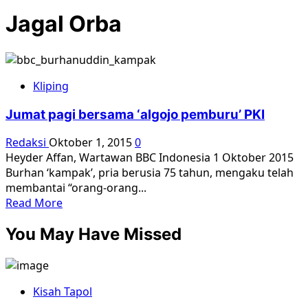
Jagal Orba
Kliping
Jumat pagi bersama ‘algojo pemburu’ PKI
Redaksi
Oktober 1, 2015
0
Heyder Affan, Wartawan BBC Indonesia 1 Oktober 2015
Burhan ‘kampak’, pria berusia 75 tahun, mengaku telah
membantai “orang-orang...
Read
Read More
more
You May Have Missed
about
Jumat
pagi
bersama
Kisah Tapol
‘algojo