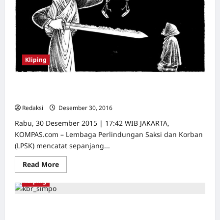
Peringatan
10
tahun
Kamisan
Kliping
Ketua LPSK: Penyelesaian Kasus HAM Seperti Jalan Tak
Berujung
Redaksi
Desember 30, 2016
0
Rabu, 30 Desember 2015 | 17:42 WIB JAKARTA,
KOMPAS.com – Lembaga Perlindungan Saksi dan Korban
(LPSK) mencatat sepanjang...
Read
Read More
more
about
Kliping
Ketua
LPSK:
Penyelesaian
Kasus
Nasib Rekomendasi Simposium 1965 Diperkirakan
HAM
Kandas di Tangan Wiranto
Seperti