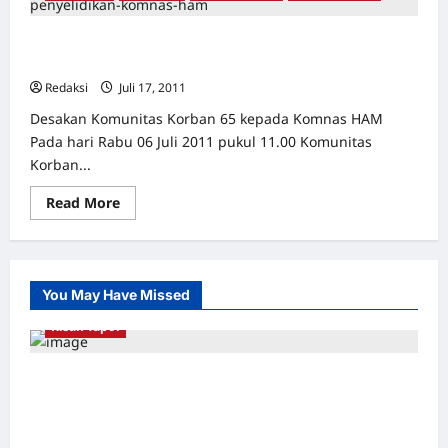
Penyelesaian
Kasus
HAM
Koman HAM, Segera Umumkan Hasil Investigasi Tim
Seperti
Jalan
Pro-Justicia 1965-66
Tak
Berujung
Redaksi
Juli 17, 2011
0
Desakan Komunitas Korban 65 kepada Komnas HAM
Pada hari Rabu 06 Juli 2011 pukul 11.00 Komunitas
Korban...
Read
Read More
more
about
Koman
HAM,
Segera
Umumkan
You May Have Missed
Hasil
Investigasi
Kisah Tapol
Tim
Pro-
Justicia
1965-
Kerja Paksa Tapol 1965 di Banten: Dari Jalan
66
Lintas Kabupaten, Irigasi Cirata, GOR
Maulana Yusuf Serang, Kawasan Wisata