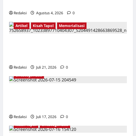
Karang Bolong Hingga Proyek Sawah Luhur
Redaksi
Agustus 4, 2026
0
Artikel
Kisah Tapol
Memorialisasi
TAPOL 65 PAHLAWAN YANG DIHINAKAN DI
BALIK ARSITEKTUR GOR MAULANA YUSUF
SERANG, BANTEN
Redaksi
Juli 21, 2026
0
Uncategorized
Dari Pangkalan Ke Pulau Buru – Catatan
Surahmad dan Mencari Kebenaran – Catatan
Penelitian YPKP 1965 Pati
Redaksi
Juli 17, 2026
0
Kisah Tapol
Uncategorized