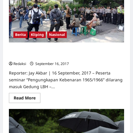
Berita
Kliping
Nasional
Polisi Blokade Seminar 1965/1966, Panitia: Ini
Pembungkaman
Redaksi
September 16, 2017
1
Reporter: Jay Akbar | 16 September, 2017 – Peserta
seminar “Pengungkapan Kebenaran 1965/1966” dilarang
masuk Gedung LBH –...
Read
Read More
more
about
Polisi
Blokade
Seminar
1965/1966,
Panitia:
Ini