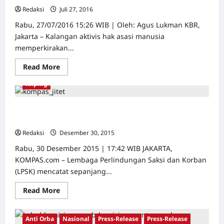
Jalan
Redaksi
Juli 27, 2016
0
Tak
Berujung
Rabu, 27/07/2016 15:26 WIB | Oleh: Agus Lukman KBR,
Jakarta – Kalangan aktivis hak asasi manusia
memperkirakan...
Read
Read More
more
about
Kliping
Nasib
Rekomendasi
Simposium
1965
Ketua LPSK: Penyelesaian Kasus HAM Seperti Jalan Tak
Diperkirakan
Berujung
Kandas
di
Redaksi
Desember 30, 2015
0
Tangan
Wiranto
Rabu, 30 Desember 2015 | 17:42 WIB JAKARTA,
KOMPAS.com – Lembaga Perlindungan Saksi dan Korban
(LPSK) mencatat sepanjang...
Read
Read More
more
about
Ketua
LPSK:
Anti Orba
Nasional
Press-Release
Press-Release