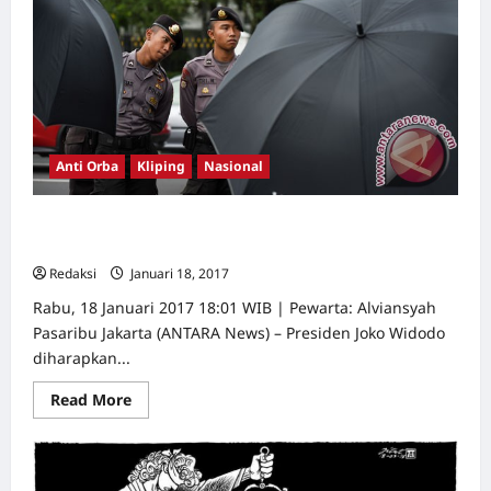
Pembungkaman
Anti Orba
Kliping
Nasional
Presiden Jokowi diharapkan hadiri Peringatan 10 tahun
Kamisan
Redaksi
Januari 18, 2017
0
Rabu, 18 Januari 2017 18:01 WIB | Pewarta: Alviansyah
Pasaribu Jakarta (ANTARA News) – Presiden Joko Widodo
diharapkan...
Read
Read More
more
about
Presiden
Jokowi
diharapkan
hadiri