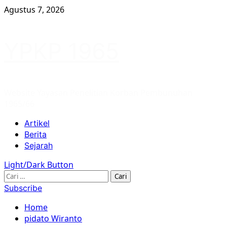
Skip
Agustus 7, 2026
to
content
YPKP 1965
Website Yayasan Penelitian Korban Pembunuhan
1965/66
Primary
Artikel
Menu
Berita
Sejarah
Light/Dark Button
Cari
untuk:
Subscribe
Home
pidato Wiranto