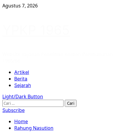
Skip
Agustus 7, 2026
to
content
YPKP 1965
Website Yayasan Penelitian Korban Pembunuhan
1965/66
Primary
Artikel
Menu
Berita
Sejarah
Light/Dark Button
Cari
untuk:
Subscribe
Home
Rahung Nasution