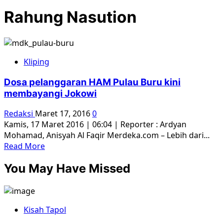
Rahung Nasution
Kliping
Dosa pelanggaran HAM Pulau Buru kini
membayangi Jokowi
Redaksi
Maret 17, 2016
0
Kamis, 17 Maret 2016 | 06:04 | Reporter : Ardyan
Mohamad, Anisyah Al Faqir Merdeka.com – Lebih dari...
Read
Read More
more
You May Have Missed
about
Dosa
pelanggaran
HAM
Kisah Tapol
Pulau