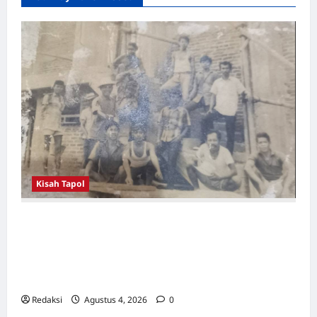
18
Agustus
1923
–
11
September
2017
Kisah Tapol
Kerja Paksa Tapol 1965 di Banten: Dari Jalan
Lintas Kabupaten, Irigasi Cirata, GOR
Maulana Yusuf Serang, Kawasan Wisata
Karang Bolong Hingga Proyek Sawah Luhur
Redaksi
Agustus 4, 2026
0