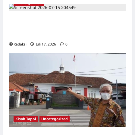
Uncategorized
Dari Pangkalan Ke Pulau Buru – Catatan
Surahmad dan Mencari Kebenaran – Catatan
Penelitian YPKP 1965 Pati
Redaksi
Juli 17, 2026
0
Kisah Tapol
Uncategorized