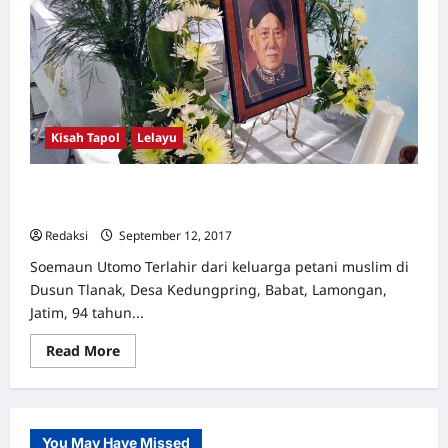
Kisah Tapol
Lelayu
Soemaun Utomo | RIP | 18 Agustus 1923 – 11 September
2017
Redaksi
September 12, 2017
0
Soemaun Utomo Terlahir dari keluarga petani muslim di
Dusun Tlanak, Desa Kedungpring, Babat, Lamongan,
Jatim, 94 tahun...
Read
Read More
more
about
Soemaun
Utomo
|
RIP
You May Have Missed
|