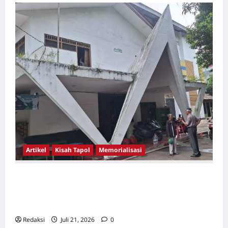
Artikel
Kisah Tapol
Memorialisasi
TAPOL 65 PAHLAWAN YANG DIHINAKAN DI
BALIK ARSITEKTUR GOR MAULANA YUSUF
SERANG, BANTEN
Redaksi
Juli 21, 2026
0