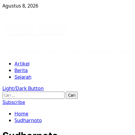
Skip
Agustus 8, 2026
to
content
YPKP 1965
Website Yayasan Penelitian Korban Pembunuhan 1965/66
Primary
Artikel
Menu
Berita
Sejarah
Light/Dark Button
Cari
untuk:
Subscribe
Home
Sudharnoto