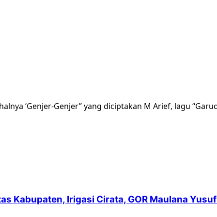
lnya ‘Genjer-Genjer” yang diciptakan M Arief, lagu “Garuda
intas Kabupaten, Irigasi Cirata, GOR Maulana Yu