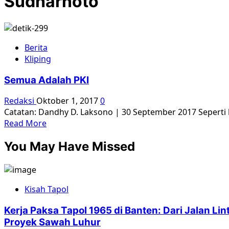
Sudharnoto
Berita
Kliping
Semua Adalah PKI
Redaksi
Oktober 1, 2017
0
Catatan: Dandhy D. Laksono | 30 September 2017 Seperti ha
Read
Read More
more
You May Have Missed
about
Semua
Adalah
PKI
Kisah Tapol
Kerja Paksa Tapol 1965 di Banten: Dari Jalan L
Proyek Sawah Luhur