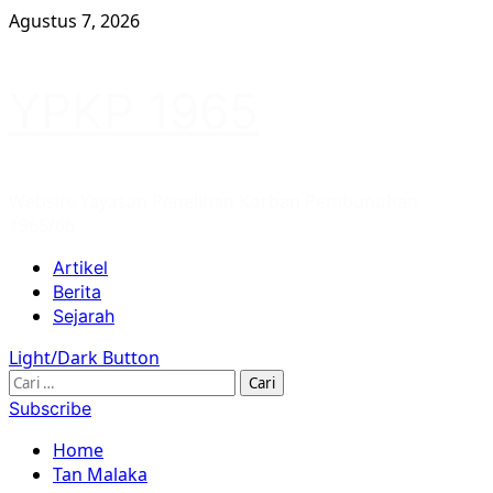
Skip
Agustus 7, 2026
to
content
YPKP 1965
Website Yayasan Penelitian Korban Pembunuhan
1965/66
Primary
Artikel
Menu
Berita
Sejarah
Light/Dark Button
Cari
untuk:
Subscribe
Home
Tan Malaka