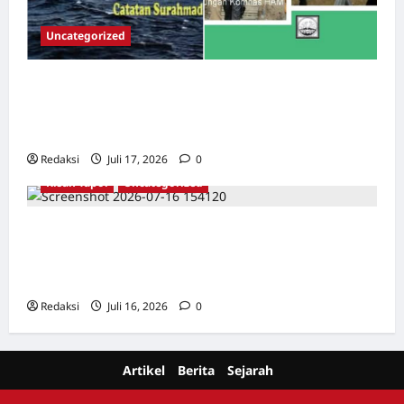
Uncategorized
Dari Pangkalan Ke Pulau Buru – Catatan
Surahmad dan Mencari Kebenaran – Catatan
Penelitian YPKP 1965 Pati
Redaksi
Juli 17, 2026
0
Kisah Tapol
Uncategorized
Kisah Siksa, Kerja Paksa dan Lagu Cinta
Tapol 65 dari Penjara (Rumah Tahanan
Chusus) Tangerang
Redaksi
Juli 16, 2026
0
Artikel
Berita
Sejarah