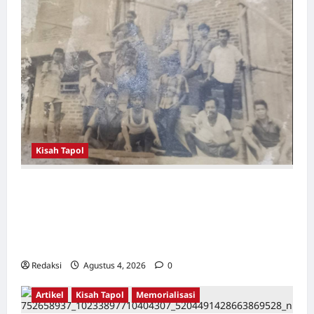
diselesaikan
Kisah Tapol
Kerja Paksa Tapol 1965 di Banten: Dari Jalan
Lintas Kabupaten, Irigasi Cirata, GOR
Maulana Yusuf Serang, Kawasan Wisata
Karang Bolong Hingga Proyek Sawah Luhur
Redaksi
Agustus 4, 2026
0
Artikel
Kisah Tapol
Memorialisasi