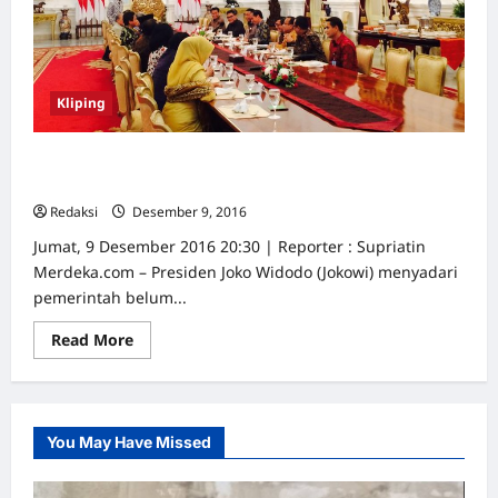
Kliping
Jokowi sebut masih banyak kasus HAM yang belum
diselesaikan
Redaksi
Desember 9, 2016
0
Jumat, 9 Desember 2016 20:30 | Reporter : Supriatin
Merdeka.com – Presiden Joko Widodo (Jokowi) menyadari
pemerintah belum...
Read
Read More
more
about
Jokowi
sebut
masih
banyak
You May Have Missed
kasus
HAM
yang
belum