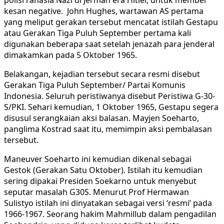
polisi rahasia Nazi di Jerman era Hitler, untuk member
kesan negative. John Hughes, wartawan AS pertama
yang meliput gerakan tersebut mencatat istilah Gestapu
atau Gerakan Tiga Puluh September pertama kali
digunakan beberapa saat setelah jenazah para jenderal
dimakamkan pada 5 Oktober 1965.
Belakangan, kejadian tersebut secara resmi disebut
Gerakan Tiga Puluh September/ Partai Komunis
Indonesia. Seluruh peristiwanya disebut Peristiwa G-30-
S/PKI. Sehari kemudian, 1 Oktober 1965, Gestapu segera
disusul serangkaian aksi balasan. Mayjen Soeharto,
panglima Kostrad saat itu, memimpin aksi pembalasan
tersebut.
Maneuver Soeharto ini kemudian dikenal sebagai
Gestok (Gerakan Satu Oktober). Istilah itu kemudian
sering dipakai Presiden Soekarno untuk menyebut
seputar masalah G30S. Menurut Prof Hermawan
Sulistyo istilah ini dinyatakan sebagai versi ‘resmi’ pada
1966-1967. Seorang hakim Mahmillub dalam pengadilan