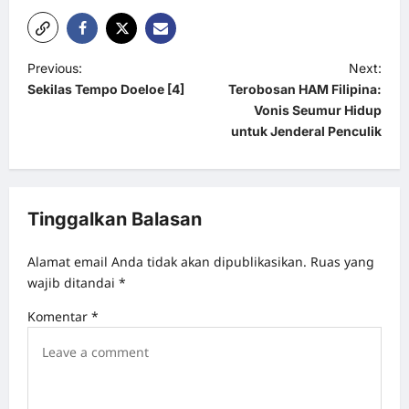
P
Previous:
Next:
Sekilas Tempo Doeloe [4]
Terobosan HAM Filipina:
o
Vonis Seumur Hidup
s
untuk Jenderal Penculik
t
n
a
Tinggalkan Balasan
v
Alamat email Anda tidak akan dipublikasikan.
Ruas yang
i
wajib ditandai
*
g
Komentar
*
a
t
i