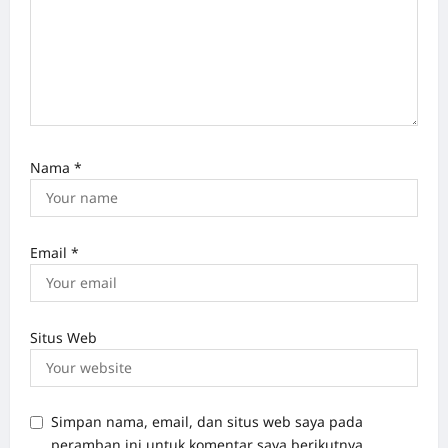
o
n
Nama
*
Email
*
Situs Web
Simpan nama, email, dan situs web saya pada
peramban ini untuk komentar saya berikutnya.