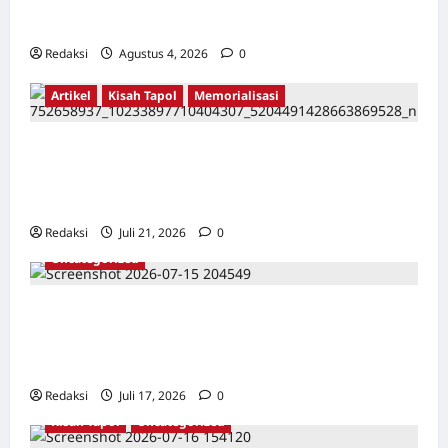
Karang Bolong Hingga Proyek Sawah Luhur
Redaksi
Agustus 4, 2026
0
Artikel
Kisah Tapol
Memorialisasi
TAPOL 65 PAHLAWAN YANG DIHINAKAN DI
BALIK ARSITEKTUR GOR MAULANA YUSUF
SERANG, BANTEN
Redaksi
Juli 21, 2026
0
Uncategorized
Dari Pangkalan Ke Pulau Buru – Catatan
Surahmad dan Mencari Kebenaran – Catatan
Penelitian YPKP 1965 Pati
Redaksi
Juli 17, 2026
0
Kisah Tapol
Uncategorized