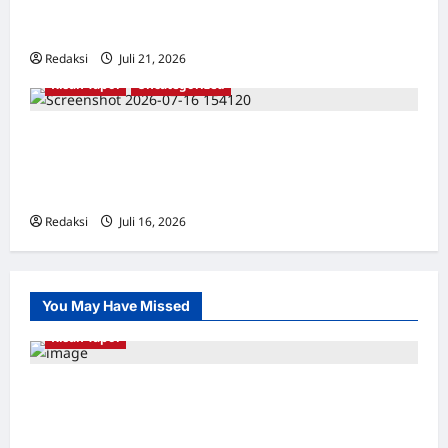
BALIK ARSITEKTUR GOR MAULANA YUSUF
SERANG, BANTEN
Redaksi
Juli 21, 2026
0
Kisah Tapol
Uncategorized
Kisah Siksa, Kerja Paksa dan Lagu Cinta
Tapol 65 dari Penjara (Rumah Tahanan
Chusus) Tangerang
Redaksi
Juli 16, 2026
0
You May Have Missed
Kisah Tapol
Kerja Paksa Tapol 1965 di Banten: Dari Jalan
Lintas Kabupaten, Irigasi Cirata, GOR
Maulana Yusuf Serang, Kawasan Wisata