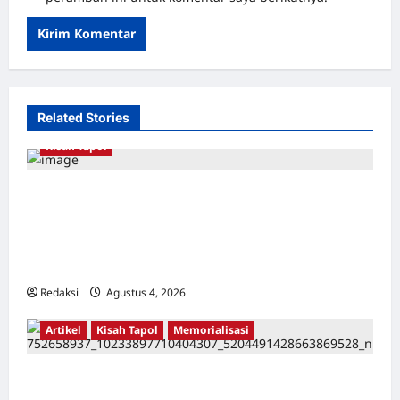
Related Stories
Kisah Tapol
Kerja Paksa Tapol 1965 di Banten: Dari Jalan
Lintas Kabupaten, Irigasi Cirata, GOR
Maulana Yusuf Serang, Kawasan Wisata
Karang Bolong Hingga Proyek Sawah Luhur
Redaksi
Agustus 4, 2026
0
Artikel
Kisah Tapol
Memorialisasi
TAPOL 65 PAHLAWAN YANG DIHINAKAN DI