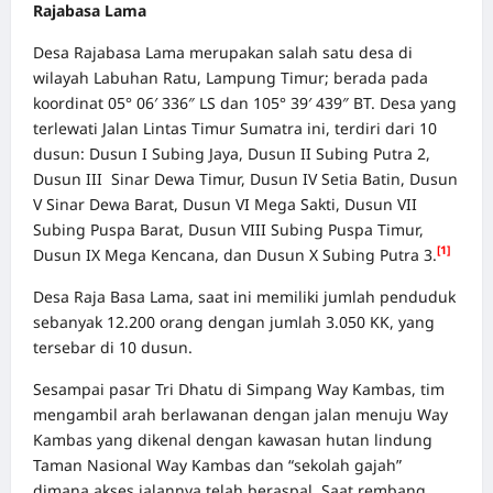
Rajabasa Lama
Desa Rajabasa Lama merupakan salah satu desa di
wilayah Labuhan Ratu, Lampung Timur; berada pada
koordinat 05° 06′ 336″ LS dan 105° 39′ 439″ BT. Desa yang
terlewati Jalan Lintas Timur Sumatra ini, terdiri dari 10
dusun: Dusun I Subing Jaya, Dusun II Subing Putra 2,
Dusun III Sinar Dewa Timur, Dusun IV Setia Batin, Dusun
V Sinar Dewa Barat, Dusun VI Mega Sakti, Dusun VII
Subing Puspa Barat, Dusun VIII Subing Puspa Timur,
[1]
Dusun IX Mega Kencana, dan Dusun X Subing Putra 3.
Desa Raja Basa Lama, saat ini memiliki jumlah penduduk
sebanyak 12.200 orang dengan jumlah 3.050 KK, yang
tersebar di 10 dusun.
Sesampai pasar Tri Dhatu di Simpang Way Kambas, tim
mengambil arah berlawanan dengan jalan menuju Way
Kambas yang dikenal dengan kawasan hutan lindung
Taman Nasional Way Kambas dan “sekolah gajah”
dimana akses jalannya telah beraspal. Saat rembang