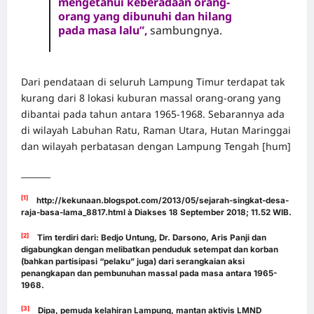
mengetahui keberadaan orang-
orang yang dibunuhi dan hilang
pada masa lalu”,
sambungnya.
Dari pendataan di seluruh Lampung Timur terdapat tak
kurang dari 8 lokasi kuburan massal orang-orang yang
dibantai pada tahun antara 1965-1968. Sebarannya ada
di wilayah Labuhan Ratu, Raman Utara, Hutan Maringgai
dan wilayah perbatasan dengan Lampung Tengah [hum]
_______
[1]
http://kekunaan.blogspot.com/2013/05/sejarah-singkat-desa-
raja-basa-lama_8817.html
à Diakses 18 September 2018; 11.52 WIB.
[2]
Tim terdiri dari: Bedjo Untung, Dr. Darsono, Aris Panji dan
digabungkan dengan melibatkan penduduk setempat dan korban
(bahkan partisipasi “pelaku” juga) dari serangkaian aksi
penangkapan dan pembunuhan massal pada masa antara 1965-
1968.
[3]
Dipa, pemuda kelahiran Lampung, mantan aktivis LMND