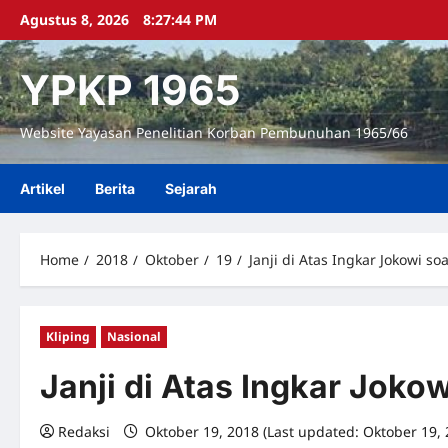
Skip
Agustus 8, 2026
8:27:45 PM
to
content
YPKP 1965
Website Yayasan Penelitian Korban Pembunuhan 1965/66
Artikel
Berita
Sejarah
Home
2018
Oktober
19
Janji di Atas Ingkar Jokowi 
Kliping
Nasional
Janji di Atas Ingkar Jok
Redaksi
Oktober 19, 2018 (Last updated: Oktober 19,