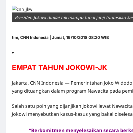
Presiden Jokowi dinilai tak mampu tunai janji tuntaskan k
tim
, CNN Indonesia | Jumat, 19/10/2018 08:20 WIB
EMPAT TAHUN JOKOWI-JK
Jakarta, CNN Indonesia — Pemerintahan
Joko Widodo (
yang dituangkan dalam program Na
wacita
pada pemil
Salah satu poin yang dijanjikan
Jokowi
lewat Nawacita
Jokowi menyebutkan kasus-kasus yang bakal diseles
“Berkomitmen menyelesaikan secara berkea