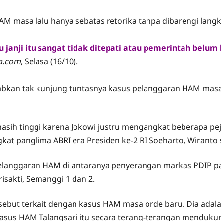
M masa lalu hanya sebatas retorika tanpa dibarengi langka
 janji itu sangat tidak ditepati atau pemerintah belum 
a.com
, Selasa (16/10).
kan tak kunjung tuntasnya kasus pelanggaran HAM masa lal
masih tinggi karena Jokowi justru mengangkat beberapa pe
gkat panglima ABRI era Presiden ke-2 RI
Soeharto
, Wiranto
pelanggaran HAM di antaranya penyerangan markas PDIP pad
isakti, Semanggi 1 dan 2.
 disebut terkait dengan kasus HAM masa orde baru. Dia ada
kasus HAM Talangsari itu secara terang-terangan menduku