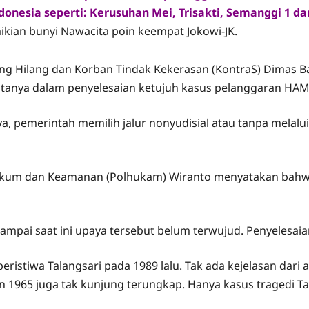
donesia seperti: Kerusuhan Mei, Trisakti, Semanggi 1 da
kian bunyi Nawacita poin keempat Jokowi-JK.
ng Hilang dan Korban Tindak Kekerasan
(KontraS) Dimas B
itanya dalam penyelesaian ketujuh kasus pelanggaran HAM 
ya, pemerintah memilih jalur nonyudisial atau tanpa melal
 Hukum dan Keamanan (Polhukam)
Wiranto
menyatakan bahwa 
sampai saat ini upaya tersebut belum terwujud. Penyelesaian
tiwa Talangsari pada 1989 lalu. Tak ada kejelasan dari akh
n 1965 juga tak kunjung terungkap. Hanya kasus tragedi Tan