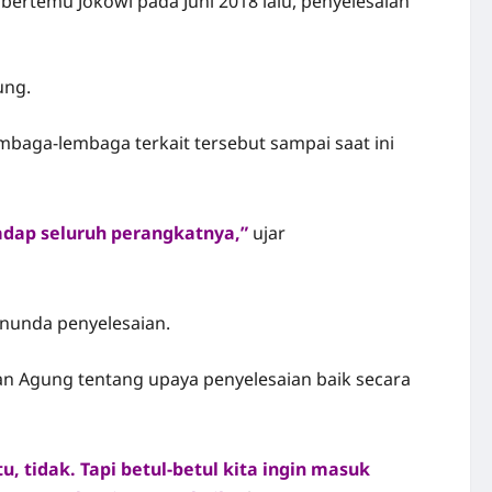
rtemu Jokowi pada Juni 2018 lalu, penyelesaian
ung.
embaga-lembaga terkait tersebut sampai saat ini
adap seluruh perangkatnya,”
ujar
nunda penyelesaian.
an Agung tentang upaya penyelesaian baik secara
 tidak. Tapi betul-betul kita ingin masuk