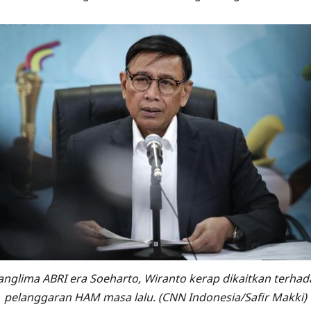
anglima ABRI era Soeharto, Wiranto kerap dikaitkan terhad
pelanggaran HAM masa lalu. (CNN Indonesia/Safir Makki)