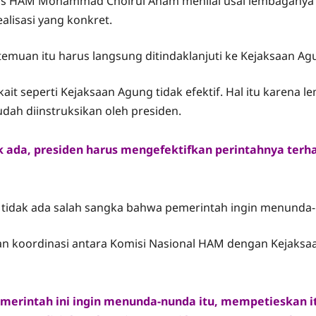
as HAM Mohammad Choirul Anam menilai usai lembaganya be
alisasi yang konkret.
rtemuan itu harus langsung ditindaklanjuti ke Kejaksaan Ag
it seperti Kejaksaan Agung tidak efektif. Hal itu karena l
dah diinstruksikan oleh presiden.
ada, presiden harus mengefektifkan perintahnya terh
idak ada salah sangka bahwa pemerintah ingin menunda-
kan koordinasi antara Komisi Nasional HAM dengan Kejaksa
erintah ini ingin menunda-nunda itu, mempetieskan itu,