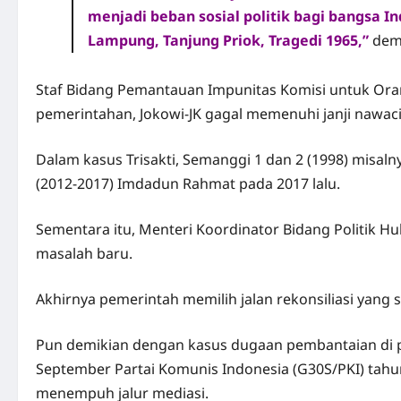
menjadi beban sosial politik bagi bangsa In
Lampung, Tanjung Priok, Tragedi 1965,”
demi
Staf Bidang Pemantauan Impunitas
Komisi untuk Ora
pemerintahan, Jokowi-JK gagal memenuhi janji nawac
Dalam kasus
Trisakti
, Semanggi 1 dan 2 (1998) misaln
(2012-2017) Imdadun Rahmat pada 2017 lalu.
Sementara itu, Menteri Koordinator Bidang Politik
masalah baru.
Akhirnya pemerintah memilih jalan rekonsiliasi yang 
Pun demikian dengan kasus dugaan pembantaian di peris
September Partai Komunis Indonesia
(G30S/PKI) tahu
menempuh jalur mediasi.