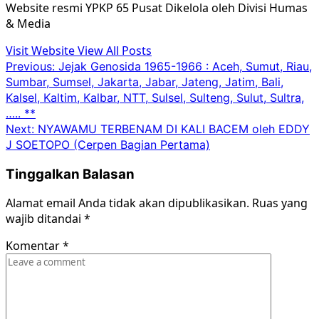
Website resmi YPKP 65 Pusat Dikelola oleh Divisi Humas
& Media
Visit Website
View All Posts
Post
Previous:
Jejak Genosida 1965-1966 : Aceh, Sumut, Riau,
Sumbar, Sumsel, Jakarta, Jabar, Jateng, Jatim, Bali,
navigation
Kalsel, Kaltim, Kalbar, NTT, Sulsel, Sulteng, Sulut, Sultra,
….. **
Next:
NYAWAMU TERBENAM DI KALI BACEM oleh EDDY
J SOETOPO (Cerpen Bagian Pertama)
Tinggalkan Balasan
Alamat email Anda tidak akan dipublikasikan.
Ruas yang
wajib ditandai
*
Komentar
*