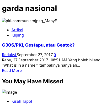
garda nasional
Artikel
Kliping
G30S/PKI, Gestapu, atau Gestok?
Redaksi
September 27, 2017
0
Rabu, 27 September 2017 08:51 AM Yang boleh bilang
“What is in a name?” tampaknya hanyalah...
Read
Read More
more
You May Have Missed
about
G30S/PKI,
Gestapu,
atau
Kisah Tapol
Gestok?