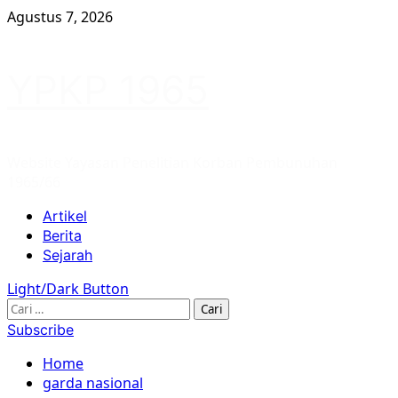
Skip
Agustus 7, 2026
to
content
YPKP 1965
Website Yayasan Penelitian Korban Pembunuhan
1965/66
Primary
Artikel
Menu
Berita
Sejarah
Light/Dark Button
Cari
untuk:
Subscribe
Home
garda nasional