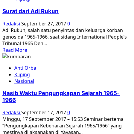
Penyintas
Sudah
Surat dari Adi Rukun
Laporkan
Temuan
Redaksi
September 27, 2017
0
138
Adi Rukun, salah satu penyintas dan keluarga korban
Titik
genosida 1965-1966, saat sidang International People’s
Kuburan
Tribunal 1965 Den...
Massal
Read
Read More
Korban
more
1965
about
ke
Anti Orba
Surat
Komnas
Kliping
dari
HAM
Nasional
Adi
Rukun
Nasib Waktu Pengungkapan Sejarah 1965-
1966
Redaksi
September 17, 2017
0
Minggu, 17 September 2017 – 15:53 Seminar bertema
“Pengungkapan Kebenaran Sejarah 1965/1966” yang
mestinya dilaksanakan di Yayasan...