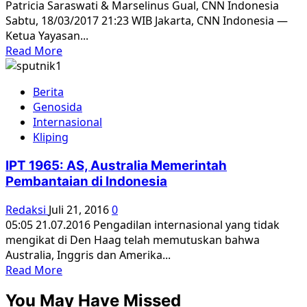
Patricia Saraswati & Marselinus Gual, CNN Indonesia
Sabtu, 18/03/2017 21:23 WIB Jakarta, CNN Indonesia —
Ketua Yayasan...
Read
Read More
more
about
Berita
Korban
Genosida
Tragedi
Internasional
1965
Kliping
Kecewa
dengan
IPT 1965: AS, Australia Memerintah
Kinerja
Pembantaian di Indonesia
Komnas
HAM
Redaksi
Juli 21, 2016
0
05:05 21.07.2016 Pengadilan internasional yang tidak
mengikat di Den Haag telah memutuskan bahwa
Australia, Inggris dan Amerika...
Read
Read More
more
You May Have Missed
about