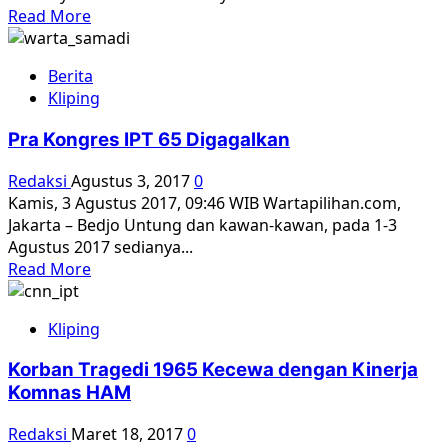
Read
Read More
more
about
Berita
Nasib
Kliping
Waktu
Pengungkapan
Pra Kongres IPT 65 Digagalkan
Sejarah
1965-
Redaksi
Agustus 3, 2017
0
1966
Kamis, 3 Agustus 2017, 09:46 WIB Wartapilihan.com,
Jakarta – Bedjo Untung dan kawan-kawan, pada 1-3
Agustus 2017 sedianya...
Read
Read More
more
about
Kliping
Pra
Kongres
Korban Tragedi 1965 Kecewa dengan Kinerja
IPT
Komnas HAM
65
Digagalkan
Redaksi
Maret 18, 2017
0