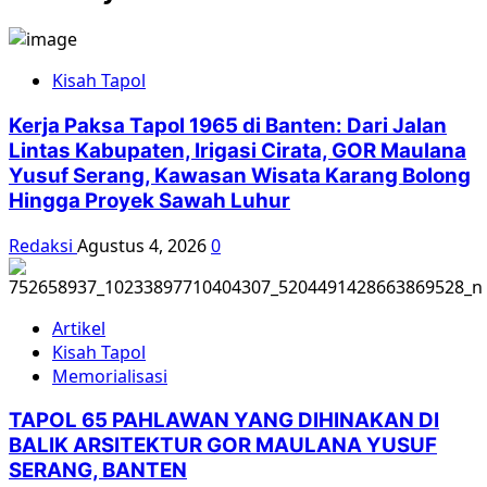
IPT
1965:
AS,
Kisah Tapol
Australia
Memerintah
Kerja Paksa Tapol 1965 di Banten: Dari Jalan
Pembantaian
Lintas Kabupaten, Irigasi Cirata, GOR Maulana
di
Yusuf Serang, Kawasan Wisata Karang Bolong
Indonesia
Hingga Proyek Sawah Luhur
Redaksi
Agustus 4, 2026
0
Artikel
Kisah Tapol
Memorialisasi
TAPOL 65 PAHLAWAN YANG DIHINAKAN DI
BALIK ARSITEKTUR GOR MAULANA YUSUF
SERANG, BANTEN