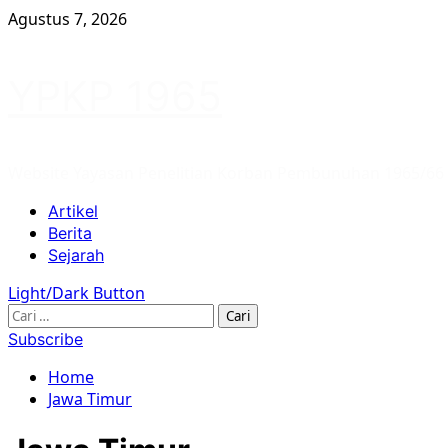
Skip
Agustus 7, 2026
to
content
YPKP 1965
Website Yayasan Penelitian Korban Pembunuhan 1965/66
Primary
Artikel
Menu
Berita
Sejarah
Light/Dark Button
Cari
untuk:
Subscribe
Home
Jawa Timur