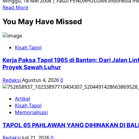
Minggu, 18 Mei 2008 | Fauzi PENDAHULUAN Indonesia me
Read
Read More
more
You May Have Missed
about
Konflik
dan
Kekerasan
Kisah Tapol
Sekitar
Land-
Kerja Paksa Tapol 1965 di Banten: Dari Jalan L
Reform
Proyek Sawah Luhur
Tahun
1960-
Redaksi
Agustus 4, 2026
0
1967
Artikel
Kisah Tapol
Memorialisasi
TAPOL 65 PAHLAWAN YANG DIHINAKAN DI BA
Redaksi
Juli 21, 2026
0