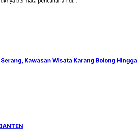
knya bermata pencaharian di...
suf Serang, Kawasan Wisata Karang Bolong Hingga
 BANTEN