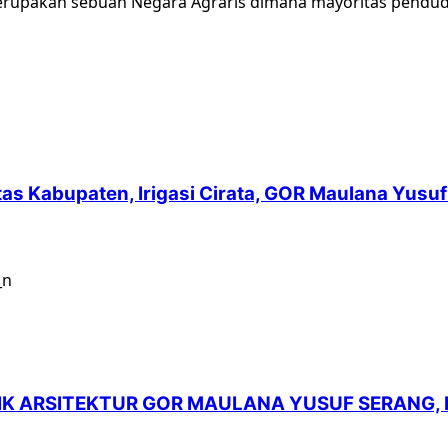
rupakan sebuah Negara Agraris dimana mayoritas pendudu
intas Kabupaten, Irigasi Cirata, GOR Maulana Yu
LIK ARSITEKTUR GOR MAULANA YUSUF SERANG,