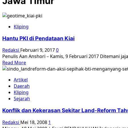
Jawa Timur
Kliping
Hantu PKI di Pendataan Kiai
Redaksi
Februari 9, 2017
0
Penulis Aan Anshori – Kamis, 9 Februari 2017 Ditemani j
Read
Read More
more
about
Artikel
Hantu
Daerah
PKI
Kliping
di
Sejarah
Pendataan
Kiai
Konflik dan Kekerasan Sekitar Land-Reform Ta
Redaksi
Mei 18, 2008
1