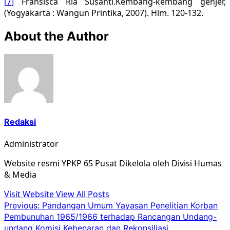
[7]
Fransisca Ria Susanti.Kembang-kembang genjer,
(Yogyakarta : Wangun Printika, 2007). Hlm. 120-132.
About the Author
Redaksi
Administrator
Website resmi YPKP 65 Pusat Dikelola oleh Divisi Humas
& Media
Visit Website
View All Posts
Post
Previous:
Pandangan Umum Yayasan Penelitian Korban
Pembunuhan 1965/1966 terhadap Rancangan Undang-
navigation
undang Komisi Kebenaran dan Rekonsiliasi