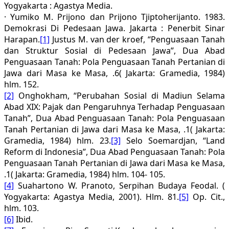
Yogyakarta : Agastya Media.
· Yumiko M. Prijono dan Prijono Tjiptoherijanto. 1983.
Demokrasi Di Pedesaan Jawa. Jakarta : Penerbit Sinar
Harapan.
[1]
Justus M. van der kroef, “Penguasaan Tanah
dan Struktur Sosial di Pedesaan Jawa”, Dua Abad
Penguasaan Tanah: Pola Penguasaan Tanah Pertanian di
Jawa dari Masa ke Masa, .6( Jakarta: Gramedia, 1984)
hlm. 152.
[2]
Onghokham, “Perubahan Sosial di Madiun Selama
Abad XIX: Pajak dan Pengaruhnya Terhadap Penguasaan
Tanah”, Dua Abad Penguasaan Tanah: Pola Penguasaan
Tanah Pertanian di Jawa dari Masa ke Masa, .1( Jakarta:
Gramedia, 1984) hlm. 23.
[3]
Selo Soemardjan, “Land
Reform di Indonesia”, Dua Abad Penguasaan Tanah: Pola
Penguasaan Tanah Pertanian di Jawa dari Masa ke Masa,
.1( Jakarta: Gramedia, 1984) hlm. 104- 105.
[4]
Suahartono W. Pranoto, Serpihan Budaya Feodal. (
Yogyakarta: Agastya Media, 2001). Hlm. 81.
[5]
Op. Cit.,
hlm. 103.
[6]
Ibid.