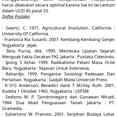
harus dilakukan secara optimal karena hal ini tercantum
dalam UUD 45 pasal 33.
Daftar Pustaka
· Geertz, C. 1971. Agricultural Involution. California :
University Of California.
· Fransisca Ria Susanti. 2007. Kembang-Kembang Genjer.
Yogyakarta : Jejak.
· Ibnu Purna, dkk. 1999. Membuka Lipatan Sejarah
Menguak Fakta Gerakan PKI. Jakarta : Pustaka Cidesindo.
· Ipong S Azhar. 1999. Radikalisme Petani Masa Orde
Baru. Yogyakarta : Yayasan Untuk Indonesia.
· Rahardjo. 1999. Pengantar Sosiologi Pedesaan Dan
Pertanian. Yogyakarta : Gadjah Mada Universiti Press.
· R O’G Anderson, Benedict danb T McVey, Ruth. 2001.
Kudeta 1 Oktober 1965. Yogyakarta : LKPSM.
· Sediono M. P. Tjondronegoro dan Gunawan Wiradi.
1984. Dua Abad Penguasaan Tanah. Jakarta : PT.
Gramedia.
· Suhartono W. Pranoto. 2001. Serpihan Budaya Lokal.