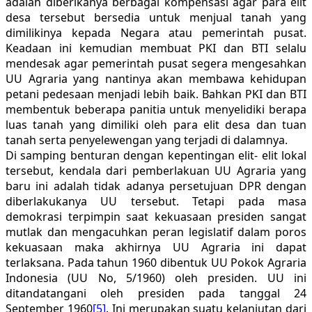
adalah diberikanya berbagai kompensasi agar para elit
desa tersebut bersedia untuk menjual tanah yang
dimilikinya kepada Negara atau pemerintah pusat.
Keadaan ini kemudian membuat PKI dan BTI selalu
mendesak agar pemerintah pusat segera mengesahkan
UU Agraria yang nantinya akan membawa kehidupan
petani pedesaan menjadi lebih baik. Bahkan PKI dan BTI
membentuk beberapa panitia untuk menyelidiki berapa
luas tanah yang dimiliki oleh para elit desa dan tuan
tanah serta penyelewengan yang terjadi di dalamnya.
Di samping benturan dengan kepentingan elit- elit lokal
tersebut, kendala dari pemberlakuan UU Agraria yang
baru ini adalah tidak adanya persetujuan DPR dengan
diberlakukanya UU tersebut. Tetapi pada masa
demokrasi terpimpin saat kekuasaan presiden sangat
mutlak dan mengacuhkan peran legislatif dalam poros
kekuasaan maka akhirnya UU Agraria ini dapat
terlaksana. Pada tahun 1960 dibentuk UU Pokok Agraria
Indonesia (UU No, 5/1960) oleh presiden. UU ini
ditandatangani oleh presiden pada tanggal 24
September 1960
[5]
. Ini merupakan suatu kelanjutan dari