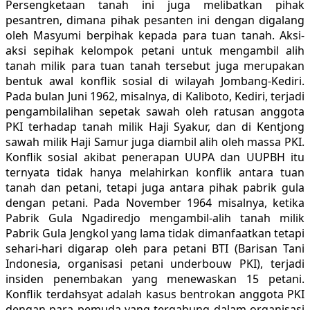
Persengketaan tanah ini juga melibatkan pihak
pesantren, dimana pihak pesanten ini dengan digalang
oleh Masyumi berpihak kepada para tuan tanah. Aksi-
aksi sepihak kelompok petani untuk mengambil alih
tanah milik para tuan tanah tersebut juga merupakan
bentuk awal konflik sosial di wilayah Jombang-Kediri.
Pada bulan Juni 1962, misalnya, di Kaliboto, Kediri, terjadi
pengambilalihan sepetak sawah oleh ratusan anggota
PKI terhadap tanah milik Haji Syakur, dan di Kentjong
sawah milik Haji Samur juga diambil alih oleh massa PKI.
Konflik sosial akibat penerapan UUPA dan UUPBH itu
ternyata tidak hanya melahirkan konflik antara tuan
tanah dan petani, tetapi juga antara pihak pabrik gula
dengan petani. Pada November 1964 misalnya, ketika
Pabrik Gula Ngadiredjo mengambil-alih tanah milik
Pabrik Gula Jengkol yang lama tidak dimanfaatkan tetapi
sehari-hari digarap oleh para petani BTI (Barisan Tani
Indonesia, organisasi petani underbouw PKI), terjadi
insiden penembakan yang menewaskan 15 petani.
Konflik terdahsyat adalah kasus bentrokan anggota PKI
dengan para pemuda yang tergabung dalam organisasi