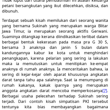
Tidak luput dari usaha pembasmian ini adalah keluarga
petani bersangkutan yang ikut dilecehkan, disiksa, dan
dibunuh.
Terdapat sebuah kisah memilukan dari seorang wanita
yang bernama Sukinah yang merupakan warga Blitar
Jawa Timur, ia merupakan seorang aktifis Gerwani.
Suaminya ditangkap kerana diindikasikan terlibat dalam
berbagai bentuk kekerasan pada masa pra G 30 S,
bersama 3 anaknya dan janin 5 bulan dalam
kandungannya kabur ke kota untuk menghindari
penangkapan, karena pelarian yang sering ia lakukan
maka ia memutuskan untuk menitipkan ke-empat
anaknya di rumah anaknya. Ia menceritakan bahwa, ia
sering di kejar-kejar oleh aparat khususnya angkatan
darat tanpa tahu apa salahnya. Saat ia menumpang di
rumah kakanya, kakak iparnya yang merupakan
anggota angkatan darat mencoba memperkosanya
[7]
.
Berbagai usaha pelecehan terhadap Sukinah sering
terjadi. Dari contoh kisah simpatisan PKI tersebut
tentunya kita bias membayangkan bagaimana