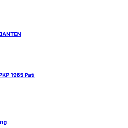
 BANTEN
PKP 1965 Pati
ang