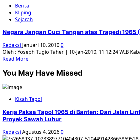
about
Berita
G30S
Kliping
1965,
Sejarah
NU
Meminta
Negara Jangan Cuci Tangan atas Tragedi 1965 (
Maaf?
Redaksi
Januari 10, 2010
0
Oleh : Yoseph Tugio Taher | 10-Jan-2010, 11:12:24 WIB Ka
Read
Read More
more
You May Have Missed
about
Negara
Jangan
Cuci
Kisah Tapol
Tangan
atas
Kerja Paksa Tapol 1965 di Banten: Dari Jalan L
Tragedi
Proyek Sawah Luhur
1965
(1)
Redaksi
Agustus 4, 2026
0