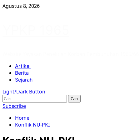
Skip
Agustus 8, 2026
to
content
YPKP 1965
Website Yayasan Penelitian Korban Pembunuhan 1965/66
Primary
Artikel
Menu
Berita
Sejarah
Light/Dark Button
Cari
untuk:
Subscribe
Home
Konflik NU-PKI