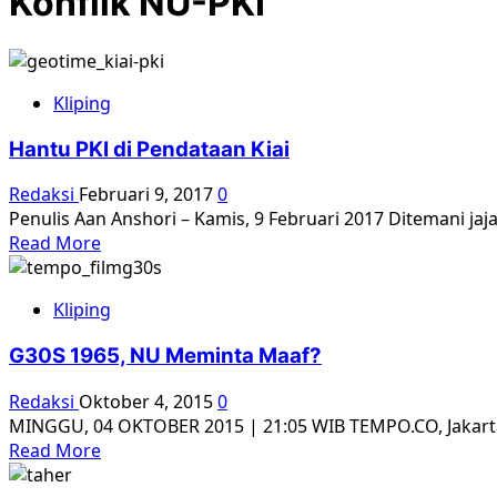
Konflik NU-PKI
Kliping
Hantu PKI di Pendataan Kiai
Redaksi
Februari 9, 2017
0
Penulis Aan Anshori – Kamis, 9 Februari 2017 Ditemani j
Read
Read More
more
about
Kliping
Hantu
PKI
G30S 1965, NU Meminta Maaf?
di
Pendataan
Redaksi
Oktober 4, 2015
0
Kiai
MINGGU, 04 OKTOBER 2015 | 21:05 WIB TEMPO.CO, Jakarta 
Read
Read More
more