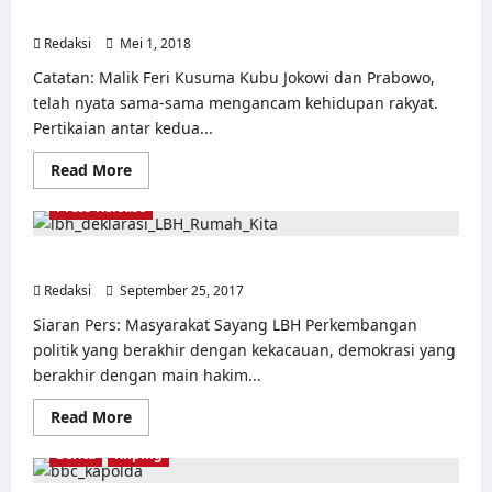
Berkeadilan!
Redaksi
Mei 1, 2018
0
Catatan: Malik Feri Kusuma Kubu Jokowi dan Prabowo,
telah nyata sama-sama mengancam kehidupan rakyat.
Pertikaian antar kedua...
Read
Read More
more
about
Press-Release
Pernyataan
Sikap
Gerakan
Buruh
Doa Bersama dan Deklarasi LBH Rumah Kita
untuk
Redaksi
September 25, 2017
Rakyat:
0
Bangun
Kekuatan
Siaran Pers: Masyarakat Sayang LBH Perkembangan
Politik
politik yang berakhir dengan kekacauan, demokrasi yang
Alternatif,
Wujudkan
berakhir dengan main hakim...
Indonesia
Berkeadilan!
Read
Read More
more
about
Berita
Kliping
Doa
Bersama