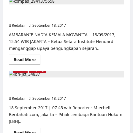
LBH
Jakarta:
akademisi
Setara: Isu PKI Digunakan Untuk Memecahbelah dan
merespons
Untungkan Pihak Tertentu
Redaksi
September 18, 2017
0
AMBARANIE NADIA KEMALA MOVANITA | 18/09/2017,
15:54 WIB JAKARTA – Ketua Setara Institute Hendardi
menganggap upaya pengungkapan sejarah...
Read
Read More
more
about
Berita
Kliping
Setara:
Isu
PKI
Digunakan
LBH Jakarta : Kami korban hoax genjer-genjer dan PKI
Untuk
yang sengaja diviralkan
Memecahbelah
dan
Redaksi
September 18, 2017
0
Untungkan
Pihak
18 September 2017 | 07.45 wib Reporter : Miechell
Tertentu
Beritahati.com, Jakarta – Pihak Lembaga Bantuan Hukum
(LBH)...
Read
Read More