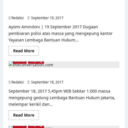
dan
Deklarasi
‘Pembiaran’ polisi dan ‘legitimasi’ gebuk PKI di insiden
LBH
LBH Jakarta
Rumah
Kita
Redaksi
September 19, 2017
0
Ayomi Amindoni | 19 September 2017 Dugaan
pembiaran polisi atas massa yang mengepung kantor
Yayasan Lembaga Bantuan Hukum...
Read
Read More
more
about
Berita
Kliping
‘Pembiaran’
polisi
dan
‘legitimasi’
Pengepungan LBH Jakarta: akademisi merespons
gebuk
Redaksi
September 18, 2017
PKI
0
di
insiden
September 18, 2017 5.45pm WIB Sekitar 1.000 massa
LBH
mengepung gedung Lembaga Bantuan Hukum Jakarta,
Jakarta
melempar kerikil dan...
Read
Read More
more
about
Berita
Kliping
Pengepungan