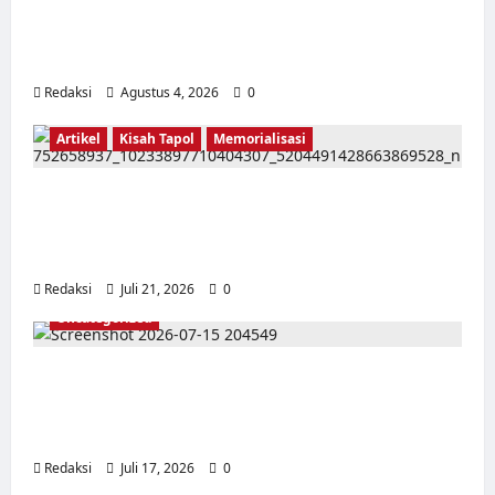
Lintas Kabupaten, Irigasi Cirata, GOR
Maulana Yusuf Serang, Kawasan Wisata
Karang Bolong Hingga Proyek Sawah Luhur
Redaksi
Agustus 4, 2026
0
Artikel
Kisah Tapol
Memorialisasi
TAPOL 65 PAHLAWAN YANG DIHINAKAN DI
BALIK ARSITEKTUR GOR MAULANA YUSUF
SERANG, BANTEN
Redaksi
Juli 21, 2026
0
Uncategorized
Dari Pangkalan Ke Pulau Buru – Catatan
Surahmad dan Mencari Kebenaran – Catatan
Penelitian YPKP 1965 Pati
Redaksi
Juli 17, 2026
0