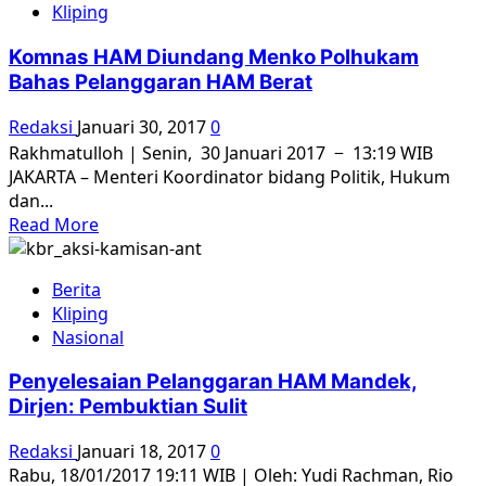
Kliping
Agung
ungkap
Komnas HAM Diundang Menko Polhukam
alasan
Bahas Pelanggaran HAM Berat
tempuh
jalur
Redaksi
Januari 30, 2017
0
nonjudicial
Rakhmatulloh | Senin, 30 Januari 2017 − 13:19 WIB
kasus
JAKARTA – Menteri Koordinator bidang Politik, Hukum
HAM
dan...
Read
Read More
more
about
Berita
Komnas
Kliping
HAM
Nasional
Diundang
Menko
Penyelesaian Pelanggaran HAM Mandek,
Polhukam
Dirjen: Pembuktian Sulit
Bahas
Pelanggaran
Redaksi
Januari 18, 2017
0
HAM
Rabu, 18/01/2017 19:11 WIB | Oleh: Yudi Rachman, Rio
Berat