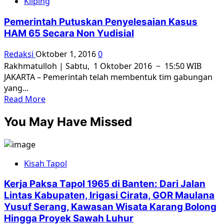
Kliping
Usulan
Wiranto
Pemerintah Putuskan Penyelesaian Kasus
soal
HAM 65 Secara Non Yudisial
Badan
Khusus
Redaksi
Oktober 1, 2016
0
Tragedi
Rakhmatulloh | Sabtu, 1 Oktober 2016 − 15:50 WIB
65
JAKARTA – Pemerintah telah membentuk tim gabungan
Tak
yang...
Jelas
Read
Read More
dan
more
Masuk
You May Have Missed
about
Akal
Pemerintah
Putuskan
Penyelesaian
Kisah Tapol
Kasus
HAM
Kerja Paksa Tapol 1965 di Banten: Dari Jalan
65
Lintas Kabupaten, Irigasi Cirata, GOR Maulana
Secara
Yusuf Serang, Kawasan Wisata Karang Bolong
Non
Hingga Proyek Sawah Luhur
Yudisial