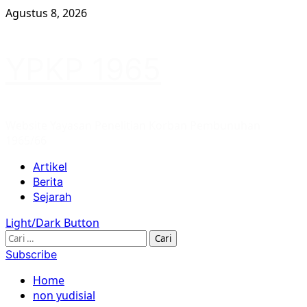
Skip
Agustus 8, 2026
to
content
YPKP 1965
Website Yayasan Penelitian Korban Pembunuhan
1965/66
Primary
Artikel
Menu
Berita
Sejarah
Light/Dark Button
Cari
untuk:
Subscribe
Home
non yudisial