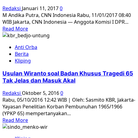
Asa
Redaksi
Januari 11, 2017
0
Korban
M Andika Putra, CNN Indonesia Rabu, 11/01/2017 08:40
Kasus
WIB Jakarta, CNN Indonesia — Anggota Komisi I DPR...
HAM
Read
Read More
more
about
Anti Orba
DPR
Berita
Pertanyakan
Kliping
Pembentukan
Dewan
Usulan Wiranto soal Badan Khusus Tragedi 65
Kerukunan
Tak Jelas dan Masuk Akal
Redaksi
Oktober 5, 2016
0
Rabu, 05/10/2016 12:42 WIB | Oleh: Sasmito KBR, Jakarta-
Yayasan Penelitian Korban Pembunuhan 1965/1966
(YPKP 65) mempertanyakan...
Read
Read More
more
about