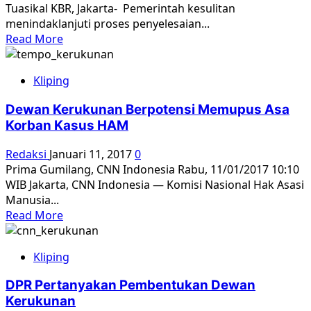
Tuasikal KBR, Jakarta- Pemerintah kesulitan
menindaklanjuti proses penyelesaian...
Read
Read More
more
about
Kliping
Penyelesaian
Pelanggaran
Dewan Kerukunan Berpotensi Memupus Asa
HAM
Korban Kasus HAM
Mandek,
Dirjen:
Redaksi
Januari 11, 2017
0
Pembuktian
Prima Gumilang, CNN Indonesia Rabu, 11/01/2017 10:10
Sulit
WIB Jakarta, CNN Indonesia — Komisi Nasional Hak Asasi
Manusia...
Read
Read More
more
about
Kliping
Dewan
Kerukunan
DPR Pertanyakan Pembentukan Dewan
Berpotensi
Kerukunan
Memupus