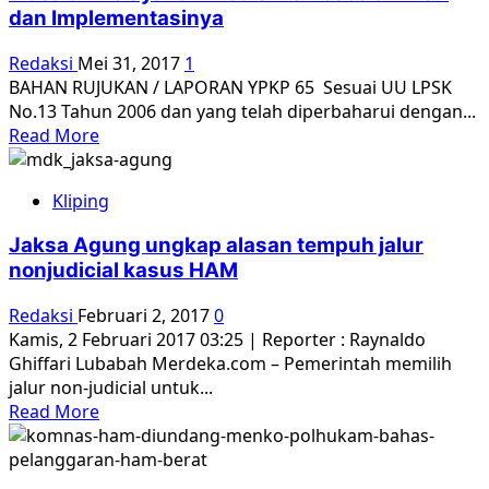
Kembalikan
dan Implementasinya
Wibawa
Negara
Redaksi
Mei 31, 2017
1
lewat
BAHAN RUJUKAN / LAPORAN YPKP 65 Sesuai UU LPSK
Penegakan
No.13 Tahun 2006 dan yang telah diperbaharui dengan...
Hukum
Read
Read More
dan
more
HAM
about
Kliping
Masalah
Pelayanan
Jaksa Agung ungkap alasan tempuh jalur
Medis-
nonjudicial kasus HAM
Psikososial
LPSK
Redaksi
Februari 2, 2017
0
dan
Kamis, 2 Februari 2017 03:25 | Reporter : Raynaldo
Implementasinya
Ghiffari Lubabah Merdeka.com – Pemerintah memilih
jalur non-judicial untuk...
Read
Read More
more
about
Jaksa