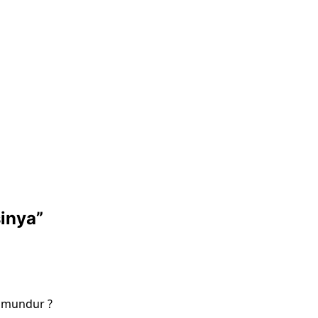
inya
”
g mundur ?