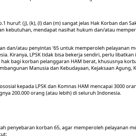
o.1 huruf: (j), (k), (l) dan (m) sangat jelas Hak Korban d
gan kebutuhan, mendapat nasihat hukum dan/atau mempero
n dan/atau penyintas ‘65 untuk memperoleh pelayanan medi
a. Kiranya, LPSK tidak bisa bekerja sendiri, perlu libatka
k bagi korban pelanggaran HAM berat, khususnya korban 
 Pembangunan Manusia dan Kebudayaan, Kejaksaan Agung
ososial kepada LPSK dan Komnas HAM mencapai 3000 orang
ya 200.000 orang (atau lebih) di seluruh Indonesia.
h penyebaran korban 65, agar memperoleh pelayanan medi
ut: