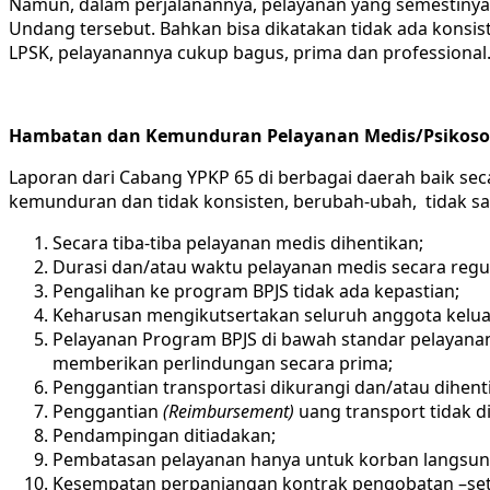
Namun, dalam perjalanannya, pelayanan yang semestinya 
Undang tersebut. Bahkan bisa dikatakan tidak ada konsis
LPSK, pelayanannya cukup bagus, prima dan professional. 
Hambatan dan Kemunduran Pelayanan Medis/Psikoso
Laporan dari Cabang YPKP 65 di berbagai daerah baik se
kemunduran dan tidak konsisten, berubah-ubah, tidak sam
Secara tiba-tiba pelayanan medis dihentikan;
Durasi dan/atau waktu pelayanan medis secara regul
Pengalihan ke program BPJS tidak ada kepastian;
Keharusan mengikutsertakan seluruh anggota kelu
Pelayanan Program BPJS di bawah standar pelayanan
memberikan perlindungan secara prima;
Penggantian transportasi dikurangi dan/atau dihent
Penggantian
(Reimbursement
)
uang transport tidak d
Pendampingan ditiadakan;
Pembatasan pelayanan hanya untuk korban langsung
Kesempatan perpanjangan kontrak pengobatan –setel