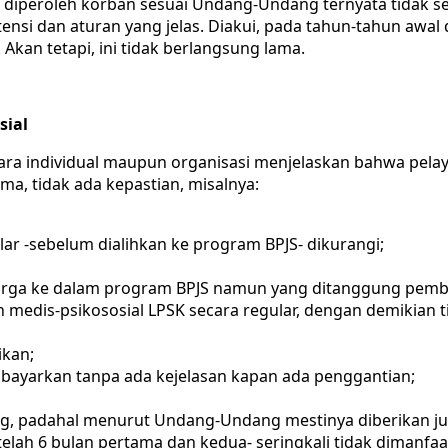
diperoleh korban sesuai Undang-Undang ternyata tidak se
tensi dan aturan yang jelas. Diakui, pada tahun-tahun awa
Akan tetapi, ini tidak berlangsung lama.
sial
cara individual maupun organisasi menjelaskan bahwa pel
a, tidak ada kepastian, misalnya:
ar -sebelum dialihkan ke program BPJS- dikurangi;
arga ke dalam program BPJS namun yang ditanggung pemba
 medis-psikososial LPSK secara regular, dengan demikian 
ikan;
ibayarkan tanpa ada kejelasan kapan ada penggantian;
, padahal menurut Undang-Undang mestinya diberikan juga
ah 6 bulan pertama dan kedua- seringkali tidak dimanfaa