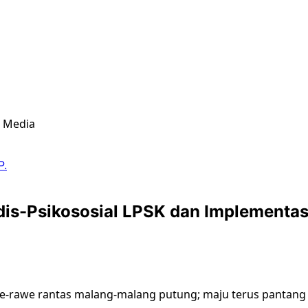
& Media
P.
is-Psikososial LPSK dan Implementas
we-rawe rantas malang-malang putung; maju terus pantan