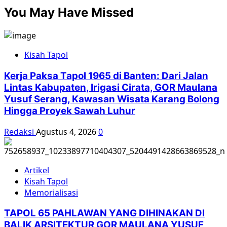
about
pos
You May Have Missed
Semua
Orang
Tahu
Ada
Kisah Tapol
yang
Salah
Kerja Paksa Tapol 1965 di Banten: Dari Jalan
pada
Lintas Kabupaten, Irigasi Cirata, GOR Maulana
Peristiwa
Yusuf Serang, Kawasan Wisata Karang Bolong
1965
Hingga Proyek Sawah Luhur
Redaksi
Agustus 4, 2026
0
Artikel
Kisah Tapol
Memorialisasi
TAPOL 65 PAHLAWAN YANG DIHINAKAN DI
BALIK ARSITEKTUR GOR MAULANA YUSUF