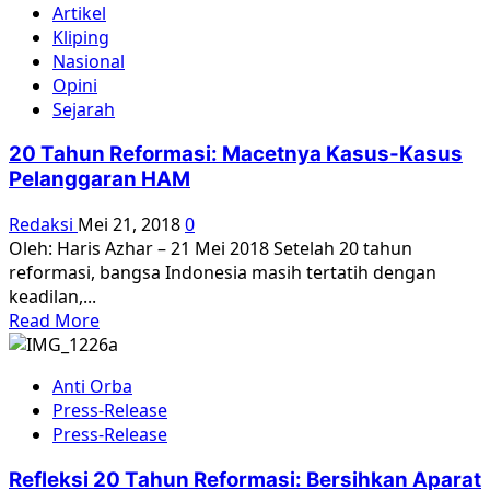
Artikel
Kelam
Kliping
Jembatan
Nasional
Cindaga
Opini
Sejarah
20 Tahun Reformasi: Macetnya Kasus-Kasus
Pelanggaran HAM
Redaksi
Mei 21, 2018
0
Oleh: Haris Azhar – 21 Mei 2018 Setelah 20 tahun
reformasi, bangsa Indonesia masih tertatih dengan
keadilan,...
Read
Read More
more
about
Anti Orba
20
Press-Release
Tahun
Press-Release
Reformasi:
Macetnya
Refleksi 20 Tahun Reformasi: Bersihkan Aparat
Kasus-