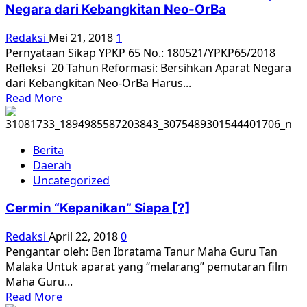
Negara dari Kebangkitan Neo-OrBa
Kasus
Pelanggaran
Redaksi
Mei 21, 2018
1
HAM
Pernyataan Sikap YPKP 65 No.: 180521/YPKP65/2018
Refleksi 20 Tahun Reformasi: Bersihkan Aparat Negara
dari Kebangkitan Neo-OrBa Harus...
Read
Read More
more
about
Refleksi
Berita
20
Daerah
Tahun
Uncategorized
Reformasi:
Bersihkan
Cermin “Kepanikan” Siapa [?]
Aparat
Negara
Redaksi
April 22, 2018
0
dari
Pengantar oleh: Ben Ibratama Tanur Maha Guru Tan
Kebangkitan
Malaka Untuk aparat yang “melarang” pemutaran film
Neo-
Maha Guru...
OrBa
Read
Read More