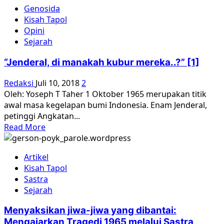
about
Genosida
“Jenderal,
Kisah Tapol
di
Opini
manakah
Sejarah
kubur
mereka..?”
“Jenderal, di manakah kubur mereka..?” [1]
[2]
Redaksi
Juli 10, 2018
2
Oleh: Yoseph T Taher 1 Oktober 1965 merupakan titik
awal masa kegelapan bumi Indonesia. Enam Jenderal,
petinggi Angkatan...
Read
Read More
more
about
Artikel
“Jenderal,
Kisah Tapol
di
Sastra
manakah
Sejarah
kubur
mereka..?”
Menyaksikan jiwa-jiwa yang dibantai:
[1]
Mengajarkan Tragedi 1965 melalui Sastra