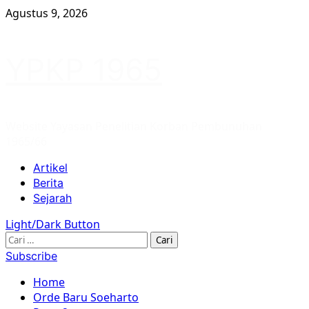
Skip
Agustus 9, 2026
to
content
YPKP 1965
Website Yayasan Penelitian Korban Pembunuhan
1965/66
Primary
Artikel
Menu
Berita
Sejarah
Light/Dark Button
Cari
untuk:
Subscribe
Home
Orde Baru Soeharto