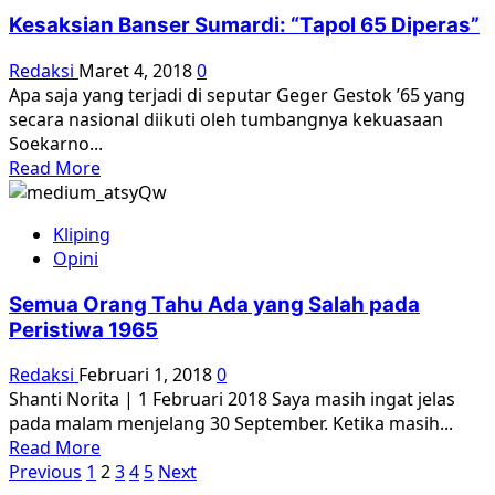
Kesaksian Banser Sumardi: “Tapol 65 Diperas”
Redaksi
Maret 4, 2018
0
Apa saja yang terjadi di seputar Geger Gestok ’65 yang
secara nasional diikuti oleh tumbangnya kekuasaan
Soekarno...
Read
Read More
more
about
Kliping
Kesaksian
Opini
Banser
Sumardi:
Semua Orang Tahu Ada yang Salah pada
“Tapol
Peristiwa 1965
65
Diperas”
Redaksi
Februari 1, 2018
0
Shanti Norita | 1 Februari 2018 Saya masih ingat jelas
pada malam menjelang 30 September. Ketika masih...
Read
Read More
Paginasi
more
Previous
1
2
3
4
5
Next