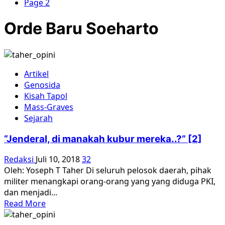
Page 2
Orde Baru Soeharto
Artikel
Genosida
Kisah Tapol
Mass-Graves
Sejarah
“Jenderal, di manakah kubur mereka..?” [2]
Redaksi
Juli 10, 2018
32
Oleh: Yoseph T Taher Di seluruh pelosok daerah, pihak
militer menangkapi orang-orang yang yang diduga PKI,
dan menjadi...
Read
Read More
more