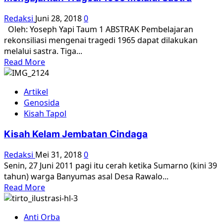
Redaksi
Juni 28, 2018
0
Oleh: Yoseph Yapi Taum 1 ABSTRAK Pembelajaran
rekonsiliasi mengenai tragedi 1965 dapat dilakukan
melalui sastra. Tiga...
Read
Read More
more
about
Artikel
Menyaksikan
Genosida
jiwa-
Kisah Tapol
jiwa
yang
Kisah Kelam Jembatan Cindaga
dibantai:
Mengajarkan
Redaksi
Mei 31, 2018
0
Tragedi
Senin, 27 Juni 2011 pagi itu cerah ketika Sumarno (kini 39
1965
tahun) warga Banyumas asal Desa Rawalo...
melalui
Read
Read More
Sastra
more
about
Anti Orba
Kisah