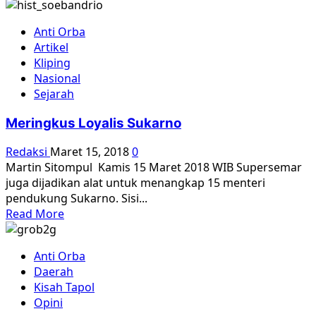
more
about
Anti Orba
Cermin
Artikel
“Kepanikan”
Kliping
Siapa
Nasional
[?]
Sejarah
Meringkus Loyalis Sukarno
Redaksi
Maret 15, 2018
0
Martin Sitompul Kamis 15 Maret 2018 WIB Supersemar
juga dijadikan alat untuk menangkap 15 menteri
pendukung Sukarno. Sisi...
Read
Read More
more
about
Anti Orba
Meringkus
Daerah
Loyalis
Kisah Tapol
Sukarno
Opini