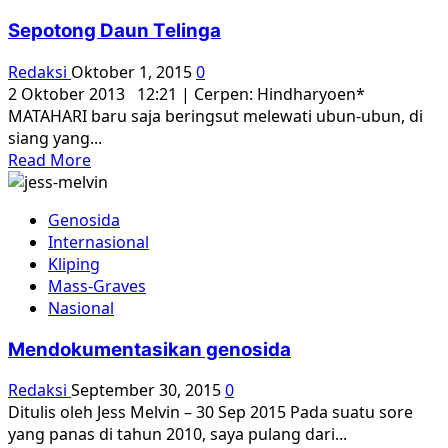
Noya
Sepotong Daun Telinga
Dibunuh
Massa
Redaksi
Oktober 1, 2015
0
Anti-
2 Oktober 2013 12:21 | Cerpen: Hindharyoen*
PKI
MATAHARI baru saja beringsut melewati ubun-ubun, di
siang yang...
Read
Read More
more
about
Genosida
Sepotong
Internasional
Daun
Kliping
Telinga
Mass-Graves
Nasional
Mendokumentasikan genosida
Redaksi
September 30, 2015
0
Ditulis oleh Jess Melvin – 30 Sep 2015 Pada suatu sore
yang panas di tahun 2010, saya pulang dari...