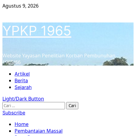
Skip
Agustus 9, 2026
to
content
YPKP 1965
Website Yayasan Penelitian Korban Pembunuhan
1965/66
Primary
Artikel
Menu
Berita
Sejarah
Light/Dark Button
Cari
untuk:
Subscribe
Home
Pembantaian Massal