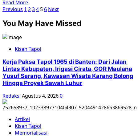
Read
Read More
Paginasi
more
Previous
1
2
3
4
5
6
Next
about
pos
You May Have Missed
Mendokumentasikan
genosida
Kisah Tapol
Kerja Paksa Tapol 1965 di Banten: Dari Jalan
Lintas Kabupaten, Irigasi Cirata, GOR Maulana
Yusuf Serang, Kawasan Wisata Karang Bolong
Hingga Proyek Sawah Luhur
Redaksi
Agustus 4, 2026
0
Artikel
Kisah Tapol
Memorialisasi