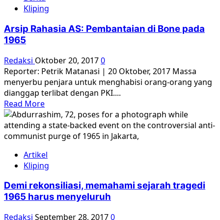
Jejak
Kliping
Kuburan
Massal
Arsip Rahasia AS: Pembantaian di Bone pada
Purwodadi
1965
[1]
Redaksi
Oktober 20, 2017
0
Reporter: Petrik Matanasi | 20 Oktober, 2017 Massa
menyerbu penjara untuk menghabisi orang-orang yang
dianggap terlibat dengan PKI....
Read
Read More
more
about
Arsip
Rahasia
Artikel
AS:
Kliping
Pembantaian
di
Demi rekonsiliasi, memahami sejarah tragedi
Bone
1965 harus menyeluruh
pada
1965
Redaksi
September 28, 2017
0