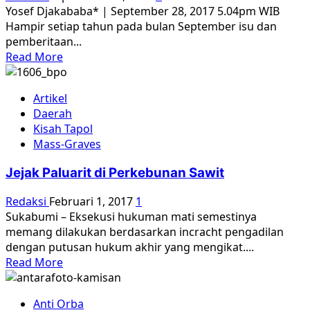
Yosef Djakababa* | September 28, 2017 5.04pm WIB
Hampir setiap tahun pada bulan September isu dan
pemberitaan...
Read
Read More
more
about
Artikel
Demi
Daerah
rekonsiliasi,
Kisah Tapol
memahami
Mass-Graves
sejarah
tragedi
Jejak Paluarit di Perkebunan Sawit
1965
harus
Redaksi
Februari 1, 2017
1
menyeluruh
Sukabumi – Eksekusi hukuman mati semestinya
memang dilakukan berdasarkan incracht pengadilan
dengan putusan hukum akhir yang mengikat....
Read
Read More
more
about
Anti Orba
Jejak