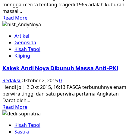
Hantu?
menggali cerita tentang tragedi 1965 adalah kuburan
massal...
Read
Read More
more
about
Artikel
Menelusuri
Genosida
Jejak
Kisah Tapol
Kuburan
Kliping
Massal
di
Kakek Andi Noya Dibunuh Massa Anti-PKI
Pasar
Puni
Redaksi
Oktober 2, 2015
0
Hendi Jo | 2 Okt 2015, 16:13 PASCA terbunuhnya enam
perwira tinggi dan satu perwira pertama Angkatan
Darat oleh...
Read
Read More
more
about
Kisah Tapol
Kakek
Sastra
Andi