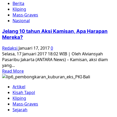
Berita
Paluarit
Kliping
di
Mass-Graves
Perkebunan
Nasional
Sawit
Jelang 10 tahun Aksi Kamisan, Apa Harapan
Mereka?
Redaksi
Januari 17, 2017
0
Selasa, 17 Januari 2017 18:02 WIB | Oleh Alviansyah
Pasaribu Jakarta (ANTARA News) – Kamisan, aksi diam
yang...
Read
Read More
more
about
Artikel
Jelang
Kisah Tapol
10
Kliping
tahun
Mass-Graves
Aksi
Sejarah
Kamisan,
Apa