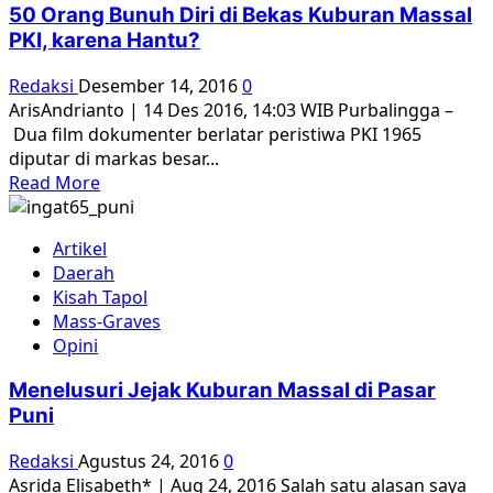
50 Orang Bunuh Diri di Bekas Kuburan Massal
Harapan
PKI, karena Hantu?
Mereka?
Redaksi
Desember 14, 2016
0
ArisAndrianto | 14 Des 2016, 14:03 WIB Purbalingga –
Dua film dokumenter berlatar peristiwa PKI 1965
diputar di markas besar...
Read
Read More
more
about
Artikel
50
Daerah
Orang
Kisah Tapol
Bunuh
Mass-Graves
Diri
Opini
di
Bekas
Menelusuri Jejak Kuburan Massal di Pasar
Kuburan
Puni
Massal
PKI,
Redaksi
Agustus 24, 2016
0
karena
Asrida Elisabeth* | Aug 24, 2016 Salah satu alasan saya