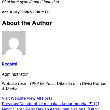
Di akhirat ayah dapat titipan doa
Anb-4 July/ 08/07/2018-YTT.
About the Author
Redaksi
Administrator
Website resmi YPKP 65 Pusat Dikelola oleh Divisi Humas
& Media
Visit Website
View All Posts
Post
Previous:
“Jenderal, di manakah kubur mereka..?” [2]
Next:
Siaran Pers: Dewan Kerukunan Nasional (DKN)