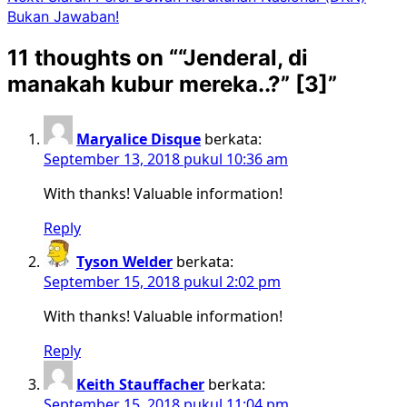
navigation
Bukan Jawaban!
11 thoughts on “
“Jenderal, di
manakah kubur mereka..?” [3]
”
Maryalice Disque
berkata:
September 13, 2018 pukul 10:36 am
With thanks! Valuable information!
Reply
Tyson Welder
berkata:
September 15, 2018 pukul 2:02 pm
With thanks! Valuable information!
Reply
Keith Stauffacher
berkata:
September 15, 2018 pukul 11:04 pm