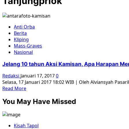
Tanjungpriok
Anti Orba
Berita
Kliping
Mass-Graves
Nasional
Jelang 10 tahun Aksi Kamisan, Apa Harapan Me
Redaksi
Januari 17, 2017
0
Selasa, 17 Januari 2017 18:02 WIB | Oleh Alviansyah Pasar
Read
Read More
more
You May Have Missed
about
Jelang
10
tahun
Kisah Tapol
Aksi