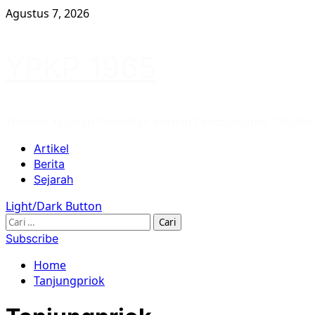
Skip
Agustus 7, 2026
to
content
YPKP 1965
Website Yayasan Penelitian Korban Pembunuhan 1965/66
Primary
Artikel
Menu
Berita
Sejarah
Light/Dark Button
Cari
untuk:
Subscribe
Home
Tanjungpriok